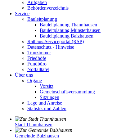
Aufgaben
Behördenverzeichnis
Service
Bauleitplanung
Bauleitplanung Thannhausen
Bauleitplanung Münsterhausen
Bauleitplanung Balzhausen
Rathaus-Serviceportal (RSP)
Datenschutz - Hinweise
Trauzimmer
Friedhöfe
Fundbüro
Notfalltafel
Über uns
Organe
Vorsitz
Gemeinschaftsversammlung
Sitzungen
Lage und Anreise
Statistik und Zahlen
Stadt Thannhausen
Gemeinde Balzhausen