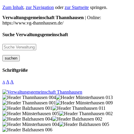
Zum Inhalt
,
zur Navigation
oder
zur Startseite
springen.
Verwaltungsgemeinschaft Thannhausen
| Online:
https://www.vg-thannhausen.de/
Suche Verwaltungsgemeinschaft
suchen
Schriftgröße
A
A
A