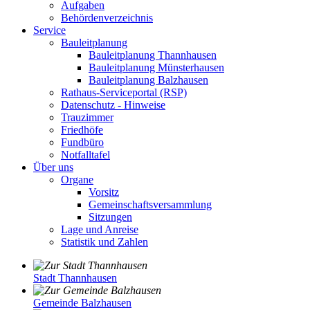
Aufgaben
Behördenverzeichnis
Service
Bauleitplanung
Bauleitplanung Thannhausen
Bauleitplanung Münsterhausen
Bauleitplanung Balzhausen
Rathaus-Serviceportal (RSP)
Datenschutz - Hinweise
Trauzimmer
Friedhöfe
Fundbüro
Notfalltafel
Über uns
Organe
Vorsitz
Gemeinschaftsversammlung
Sitzungen
Lage und Anreise
Statistik und Zahlen
Stadt Thannhausen
Gemeinde Balzhausen