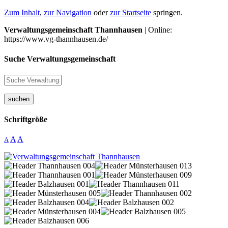
Zum Inhalt
,
zur Navigation
oder
zur Startseite
springen.
Verwaltungsgemeinschaft Thannhausen
| Online:
https://www.vg-thannhausen.de/
Suche Verwaltungsgemeinschaft
suchen
Schriftgröße
A
A
A