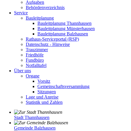
Aufgaben
Behördenverzeichnis
Service
Bauleitplanung
Bauleitplanung Thannhausen
Bauleitplanung Münsterhausen
Bauleitplanung Balzhausen
Rathaus-Serviceportal (RSP)
Datenschutz - Hinweise
Trauzimmer
Friedhöfe
Fundbüro
Notfalltafel
Über uns
Organe
Vorsitz
Gemeinschaftsversammlung
Sitzungen
Lage und Anreise
Statistik und Zahlen
Stadt Thannhausen
Gemeinde Balzhausen