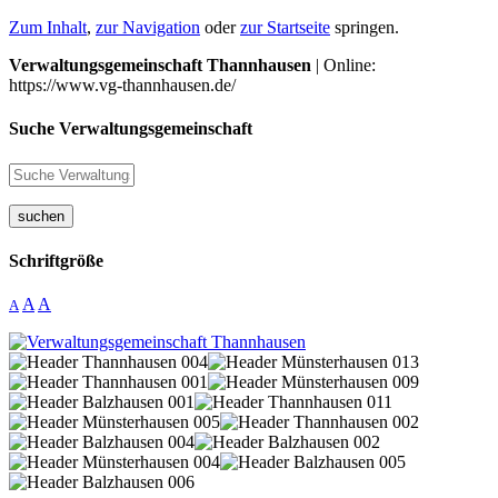
Zum Inhalt
,
zur Navigation
oder
zur Startseite
springen.
Verwaltungsgemeinschaft Thannhausen
| Online:
https://www.vg-thannhausen.de/
Suche Verwaltungsgemeinschaft
suchen
Schriftgröße
A
A
A