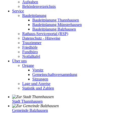
Aufgaben
Behördenverzeichnis
Service
Bauleitplanung
Bauleitplanung Thannhausen
Bauleitplanung Münsterhausen
Bauleitplanung Balzhausen
Rathaus-Serviceportal (RSP)
Datenschutz - Hinweise
Trauzimmer
Friedhöfe
Fundbüro
Notfalltafel
Über uns
Organe
Vorsitz
Gemeinschaftsversammlung
Sitzungen
Lage und Anreise
Statistik und Zahlen
Stadt Thannhausen
Gemeinde Balzhausen