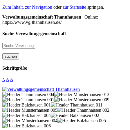
Zum Inhalt
,
zur Navigation
oder
zur Startseite
springen.
Verwaltungsgemeinschaft Thannhausen
| Online:
https://www.vg-thannhausen.de/
Suche Verwaltungsgemeinschaft
suchen
Schriftgröße
A
A
A