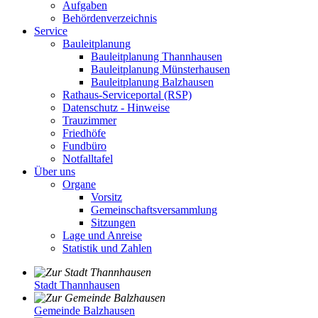
Aufgaben
Behördenverzeichnis
Service
Bauleitplanung
Bauleitplanung Thannhausen
Bauleitplanung Münsterhausen
Bauleitplanung Balzhausen
Rathaus-Serviceportal (RSP)
Datenschutz - Hinweise
Trauzimmer
Friedhöfe
Fundbüro
Notfalltafel
Über uns
Organe
Vorsitz
Gemeinschaftsversammlung
Sitzungen
Lage und Anreise
Statistik und Zahlen
Stadt Thannhausen
Gemeinde Balzhausen