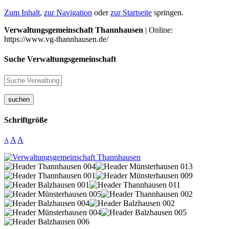
Zum Inhalt
,
zur Navigation
oder
zur Startseite
springen.
Verwaltungsgemeinschaft Thannhausen
| Online:
https://www.vg-thannhausen.de/
Suche Verwaltungsgemeinschaft
suchen
Schriftgröße
A
A
A