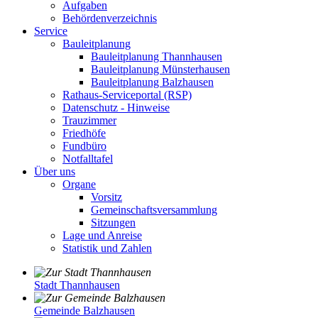
Aufgaben
Behördenverzeichnis
Service
Bauleitplanung
Bauleitplanung Thannhausen
Bauleitplanung Münsterhausen
Bauleitplanung Balzhausen
Rathaus-Serviceportal (RSP)
Datenschutz - Hinweise
Trauzimmer
Friedhöfe
Fundbüro
Notfalltafel
Über uns
Organe
Vorsitz
Gemeinschaftsversammlung
Sitzungen
Lage und Anreise
Statistik und Zahlen
Stadt Thannhausen
Gemeinde Balzhausen