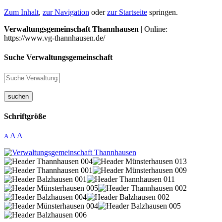
Zum Inhalt
,
zur Navigation
oder
zur Startseite
springen.
Verwaltungsgemeinschaft Thannhausen
| Online:
https://www.vg-thannhausen.de/
Suche Verwaltungsgemeinschaft
suchen
Schriftgröße
A
A
A