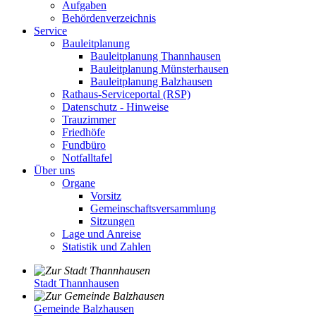
Aufgaben
Behördenverzeichnis
Service
Bauleitplanung
Bauleitplanung Thannhausen
Bauleitplanung Münsterhausen
Bauleitplanung Balzhausen
Rathaus-Serviceportal (RSP)
Datenschutz - Hinweise
Trauzimmer
Friedhöfe
Fundbüro
Notfalltafel
Über uns
Organe
Vorsitz
Gemeinschaftsversammlung
Sitzungen
Lage und Anreise
Statistik und Zahlen
Stadt Thannhausen
Gemeinde Balzhausen