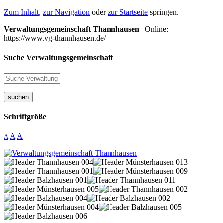
Zum Inhalt
,
zur Navigation
oder
zur Startseite
springen.
Verwaltungsgemeinschaft Thannhausen
| Online:
https://www.vg-thannhausen.de/
Suche Verwaltungsgemeinschaft
suchen
Schriftgröße
A
A
A