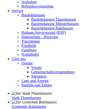
Aufgaben
Behördenverzeichnis
Service
Bauleitplanung
Bauleitplanung Thannhausen
Bauleitplanung Münsterhausen
Bauleitplanung Balzhausen
Rathaus-Serviceportal (RSP)
Datenschutz - Hinweise
Trauzimmer
Friedhöfe
Fundbüro
Notfalltafel
Über uns
Organe
Vorsitz
Gemeinschaftsversammlung
Sitzungen
Lage und Anreise
Statistik und Zahlen
Stadt Thannhausen
Gemeinde Balzhausen