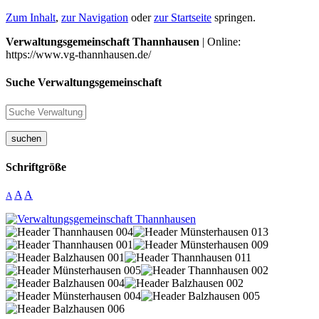
Zum Inhalt
,
zur Navigation
oder
zur Startseite
springen.
Verwaltungsgemeinschaft Thannhausen
| Online:
https://www.vg-thannhausen.de/
Suche Verwaltungsgemeinschaft
suchen
Schriftgröße
A
A
A