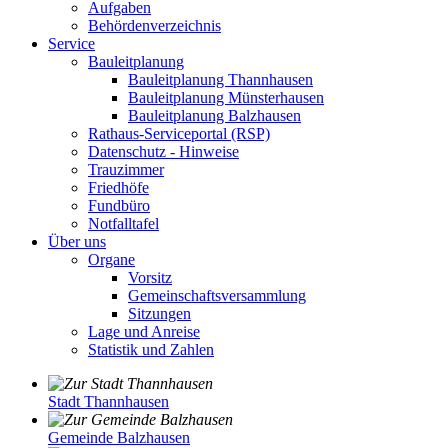
Aufgaben
Behördenverzeichnis
Service
Bauleitplanung
Bauleitplanung Thannhausen
Bauleitplanung Münsterhausen
Bauleitplanung Balzhausen
Rathaus-Serviceportal (RSP)
Datenschutz - Hinweise
Trauzimmer
Friedhöfe
Fundbüro
Notfalltafel
Über uns
Organe
Vorsitz
Gemeinschaftsversammlung
Sitzungen
Lage und Anreise
Statistik und Zahlen
Stadt Thannhausen
Gemeinde Balzhausen