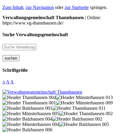
Zum Inhalt
,
zur Navigation
oder
zur Startseite
springen.
Verwaltungsgemeinschaft Thannhausen
| Online:
https://www.vg-thannhausen.de/
Suche Verwaltungsgemeinschaft
suchen
Schriftgröße
A
A
A