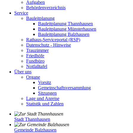
Aufgaben
Behördenverzeichnis
Service
Bauleitplanung
Bauleitplanung Thannhausen
Bauleitplanung Münsterhausen
Bauleitplanung Balzhausen
Rathaus-Serviceportal (RSP)
Datenschutz - Hinweise
Trauzimmer
Friedhöfe
Fundbüro
Notfalltafel
Über uns
Organe
Vorsitz
Gemeinschaftsversammlung
Sitzungen
Lage und Anreise
Statistik und Zahlen
Stadt Thannhausen
Gemeinde Balzhausen