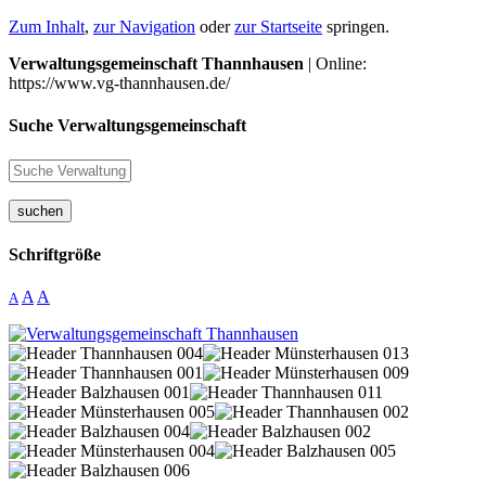
Zum Inhalt
,
zur Navigation
oder
zur Startseite
springen.
Verwaltungsgemeinschaft Thannhausen
| Online:
https://www.vg-thannhausen.de/
Suche Verwaltungsgemeinschaft
suchen
Schriftgröße
A
A
A