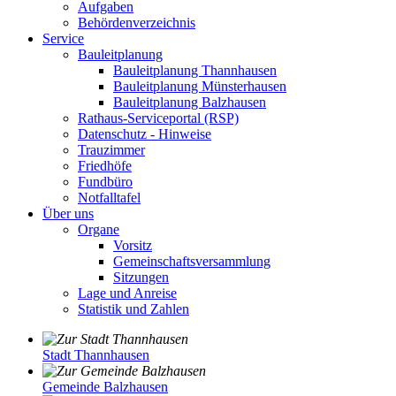
Aufgaben
Behördenverzeichnis
Service
Bauleitplanung
Bauleitplanung Thannhausen
Bauleitplanung Münsterhausen
Bauleitplanung Balzhausen
Rathaus-Serviceportal (RSP)
Datenschutz - Hinweise
Trauzimmer
Friedhöfe
Fundbüro
Notfalltafel
Über uns
Organe
Vorsitz
Gemeinschaftsversammlung
Sitzungen
Lage und Anreise
Statistik und Zahlen
Stadt Thannhausen
Gemeinde Balzhausen