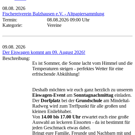
08.08.
2026
Fischereiverein Balzhausen e.V. - Altpapiersammlung
Termin:
08.08.2026 09:00 Uhr
Kategorie:
Vereine
09.08.
2026
Der Eiswagen kommt am 09. August 2026!
Beschreibung:
Es ist Sommer, die Sonne lacht vom Himmel und die
Temperaturen steigen - perfektes Wetter für eine
erfrischende Abkühlung!
Deshalb möchten wir euch ganz herzlich zu unserem
Eiswagen-Event
am
Sonntagnachmittag
einladen.
Der
Dorfplatz
bei der
Grundschule
am Mindeltal-
Radweg wird zum Treffpunkt für alle großen und
kleinen Eisliebhaber.
Von
14.00 bis 17.00 Uhr
erwartet euch eine große
Auswahl an leckeren Eissorten - da ist bestimmt für
jeden Geschmack etwas dabei.
Bringt eure Familie, Freunde und Nachbarn mit und