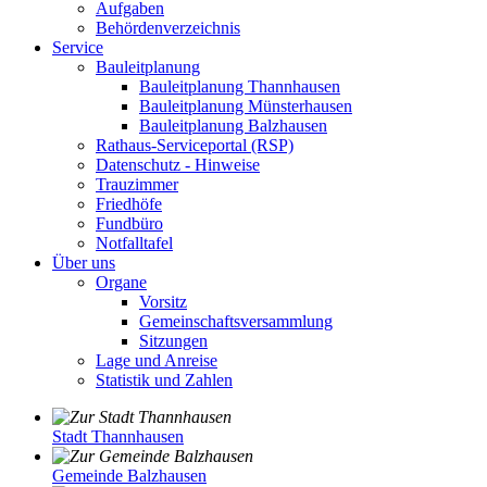
Aufgaben
Behördenverzeichnis
Service
Bauleitplanung
Bauleitplanung Thannhausen
Bauleitplanung Münsterhausen
Bauleitplanung Balzhausen
Rathaus-Serviceportal (RSP)
Datenschutz - Hinweise
Trauzimmer
Friedhöfe
Fundbüro
Notfalltafel
Über uns
Organe
Vorsitz
Gemeinschaftsversammlung
Sitzungen
Lage und Anreise
Statistik und Zahlen
Stadt Thannhausen
Gemeinde Balzhausen