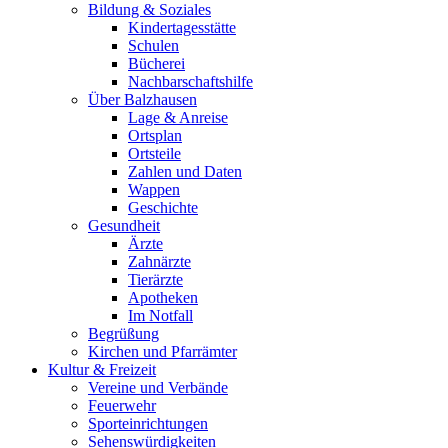
Bildung & Soziales
Kindertagesstätte
Schulen
Bücherei
Nachbarschaftshilfe
Über Balzhausen
Lage & Anreise
Ortsplan
Ortsteile
Zahlen und Daten
Wappen
Geschichte
Gesundheit
Ärzte
Zahnärzte
Tierärzte
Apotheken
Im Notfall
Begrüßung
Kirchen und Pfarrämter
Kultur & Freizeit
Vereine und Verbände
Feuerwehr
Sporteinrichtungen
Sehenswürdigkeiten