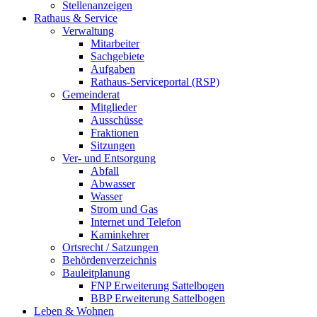
Stellenanzeigen
Rathaus & Service
Verwaltung
Mitarbeiter
Sachgebiete
Aufgaben
Rathaus-Serviceportal (RSP)
Gemeinderat
Mitglieder
Ausschüsse
Fraktionen
Sitzungen
Ver- und Entsorgung
Abfall
Abwasser
Wasser
Strom und Gas
Internet und Telefon
Kaminkehrer
Ortsrecht / Satzungen
Behördenverzeichnis
Bauleitplanung
FNP Erweiterung Sattelbogen
BBP Erweiterung Sattelbogen
Leben & Wohnen