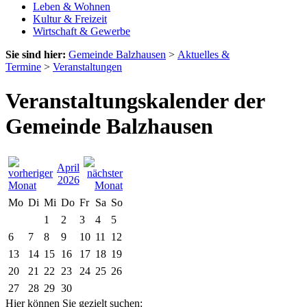
Leben & Wohnen
Kultur & Freizeit
Wirtschaft & Gewerbe
Sie sind hier:
Gemeinde Balzhausen
>
Aktuelles &
Termine
>
Veranstaltungen
Veranstaltungskalender der
Gemeinde Balzhausen
April
2026
Mo
Di
Mi
Do
Fr
Sa
So
1
2
3
4
5
6
7
8
9
10
11
12
13
14
15
16
17
18
19
20
21
22
23
24
25
26
27
28
29
30
Hier können Sie gezielt suchen: