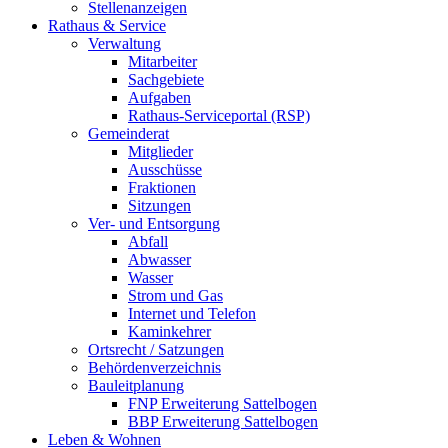
Stellenanzeigen
Rathaus & Service
Verwaltung
Mitarbeiter
Sachgebiete
Aufgaben
Rathaus-Serviceportal (RSP)
Gemeinderat
Mitglieder
Ausschüsse
Fraktionen
Sitzungen
Ver- und Entsorgung
Abfall
Abwasser
Wasser
Strom und Gas
Internet und Telefon
Kaminkehrer
Ortsrecht / Satzungen
Behördenverzeichnis
Bauleitplanung
FNP Erweiterung Sattelbogen
BBP Erweiterung Sattelbogen
Leben & Wohnen