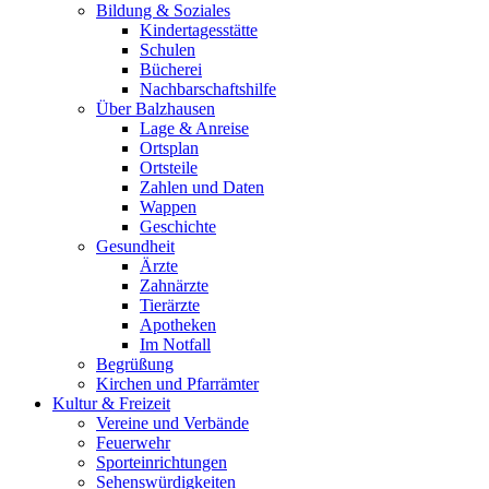
Bildung & Soziales
Kindertagesstätte
Schulen
Bücherei
Nachbarschaftshilfe
Über Balzhausen
Lage & Anreise
Ortsplan
Ortsteile
Zahlen und Daten
Wappen
Geschichte
Gesundheit
Ärzte
Zahnärzte
Tierärzte
Apotheken
Im Notfall
Begrüßung
Kirchen und Pfarrämter
Kultur & Freizeit
Vereine und Verbände
Feuerwehr
Sporteinrichtungen
Sehenswürdigkeiten