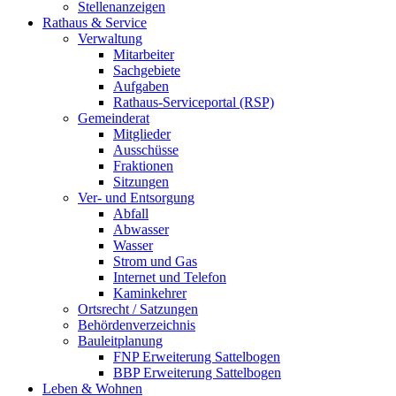
Stellenanzeigen
Rathaus & Service
Verwaltung
Mitarbeiter
Sachgebiete
Aufgaben
Rathaus-Serviceportal (RSP)
Gemeinderat
Mitglieder
Ausschüsse
Fraktionen
Sitzungen
Ver- und Entsorgung
Abfall
Abwasser
Wasser
Strom und Gas
Internet und Telefon
Kaminkehrer
Ortsrecht / Satzungen
Behördenverzeichnis
Bauleitplanung
FNP Erweiterung Sattelbogen
BBP Erweiterung Sattelbogen
Leben & Wohnen