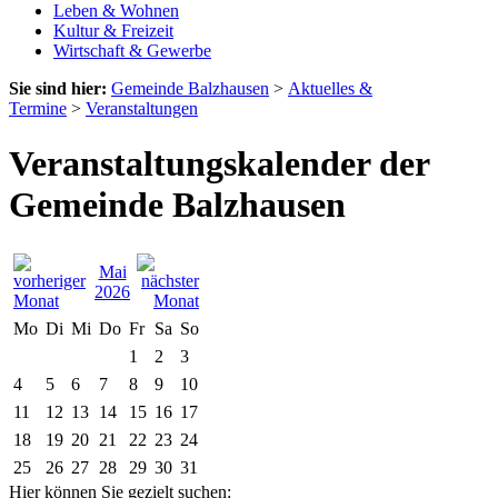
Leben & Wohnen
Kultur & Freizeit
Wirtschaft & Gewerbe
Sie sind hier:
Gemeinde Balzhausen
>
Aktuelles &
Termine
>
Veranstaltungen
Veranstaltungskalender der
Gemeinde Balzhausen
Mai
2026
Mo
Di
Mi
Do
Fr
Sa
So
1
2
3
4
5
6
7
8
9
10
11
12
13
14
15
16
17
18
19
20
21
22
23
24
25
26
27
28
29
30
31
Hier können Sie gezielt suchen: