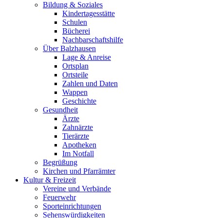
Bildung & Soziales
Kindertagesstätte
Schulen
Bücherei
Nachbarschaftshilfe
Über Balzhausen
Lage & Anreise
Ortsplan
Ortsteile
Zahlen und Daten
Wappen
Geschichte
Gesundheit
Ärzte
Zahnärzte
Tierärzte
Apotheken
Im Notfall
Begrüßung
Kirchen und Pfarrämter
Kultur & Freizeit
Vereine und Verbände
Feuerwehr
Sporteinrichtungen
Sehenswürdigkeiten