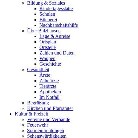
Bildung & Soziales
Kindertagesstätte
Schulen
Bücherei
Nachbarschaftshilfe
Über Balzhausen
Lage & Anreise
Ortsplan
Ortsteile
Zahlen und Daten
Wappen
Geschichte
Gesundheit
Ärzte
Zahnärzte
Tierärzte
Apotheken
Im Notfall
Begrüßung
Kirchen und Pfarrämter
Kultur & Freizeit
Vereine und Verbände
Feuerwehr
Sporteinrichtungen
Sehenswürdigkeiten