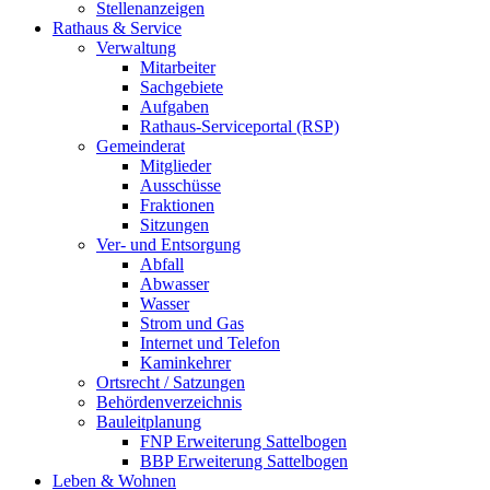
Stellenanzeigen
Rathaus & Service
Verwaltung
Mitarbeiter
Sachgebiete
Aufgaben
Rathaus-Serviceportal (RSP)
Gemeinderat
Mitglieder
Ausschüsse
Fraktionen
Sitzungen
Ver- und Entsorgung
Abfall
Abwasser
Wasser
Strom und Gas
Internet und Telefon
Kaminkehrer
Ortsrecht / Satzungen
Behördenverzeichnis
Bauleitplanung
FNP Erweiterung Sattelbogen
BBP Erweiterung Sattelbogen
Leben & Wohnen