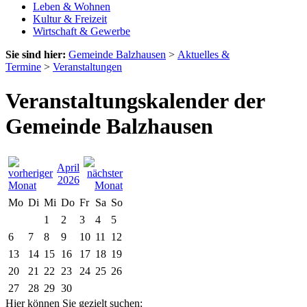
Leben & Wohnen
Kultur & Freizeit
Wirtschaft & Gewerbe
Sie sind hier:
Gemeinde Balzhausen
>
Aktuelles &
Termine
>
Veranstaltungen
Veranstaltungskalender der
Gemeinde Balzhausen
April
2026
Mo
Di
Mi
Do
Fr
Sa
So
1
2
3
4
5
6
7
8
9
10
11
12
13
14
15
16
17
18
19
20
21
22
23
24
25
26
27
28
29
30
Hier können Sie gezielt suchen: