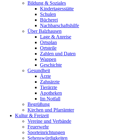
Bildung & Soziales
Kindertagesstätte
Schulen
Bücherei
Nachbarschaftshilfe
Über Balzhausen
Lage & Anreise
Ortsplan
Ortsteile
Zahlen und Daten
Wappen
Geschichte
Gesundheit
Ärzte
Zahnärzte
Tierärzte
Apotheken
Im Notfall
Begrüßung
Kirchen und Pfarrämter
Kultur & Freizeit
Vereine und Verbände
Feuerwehr
Sporteinrichtungen
Sehenswürdigkeiten