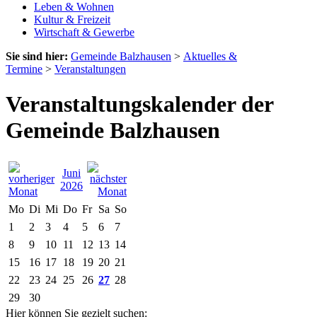
Leben & Wohnen
Kultur & Freizeit
Wirtschaft & Gewerbe
Sie sind hier:
Gemeinde Balzhausen
>
Aktuelles &
Termine
>
Veranstaltungen
Veranstaltungskalender der
Gemeinde Balzhausen
Juni
2026
Mo
Di
Mi
Do
Fr
Sa
So
1
2
3
4
5
6
7
8
9
10
11
12
13
14
15
16
17
18
19
20
21
22
23
24
25
26
27
28
29
30
Hier können Sie gezielt suchen: