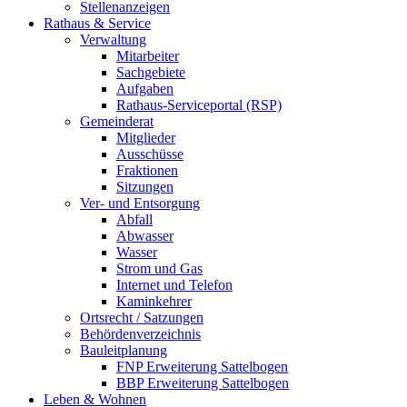
Stellenanzeigen
Rathaus & Service
Verwaltung
Mitarbeiter
Sachgebiete
Aufgaben
Rathaus-Serviceportal (RSP)
Gemeinderat
Mitglieder
Ausschüsse
Fraktionen
Sitzungen
Ver- und Entsorgung
Abfall
Abwasser
Wasser
Strom und Gas
Internet und Telefon
Kaminkehrer
Ortsrecht / Satzungen
Behördenverzeichnis
Bauleitplanung
FNP Erweiterung Sattelbogen
BBP Erweiterung Sattelbogen
Leben & Wohnen