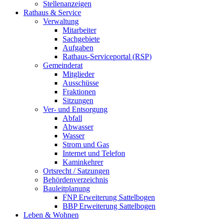
Stellenanzeigen
Rathaus & Service
Verwaltung
Mitarbeiter
Sachgebiete
Aufgaben
Rathaus-Serviceportal (RSP)
Gemeinderat
Mitglieder
Ausschüsse
Fraktionen
Sitzungen
Ver- und Entsorgung
Abfall
Abwasser
Wasser
Strom und Gas
Internet und Telefon
Kaminkehrer
Ortsrecht / Satzungen
Behördenverzeichnis
Bauleitplanung
FNP Erweiterung Sattelbogen
BBP Erweiterung Sattelbogen
Leben & Wohnen