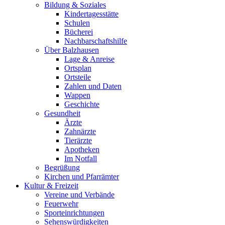
Bildung & Soziales
Kindertagesstätte
Schulen
Bücherei
Nachbarschaftshilfe
Über Balzhausen
Lage & Anreise
Ortsplan
Ortsteile
Zahlen und Daten
Wappen
Geschichte
Gesundheit
Ärzte
Zahnärzte
Tierärzte
Apotheken
Im Notfall
Begrüßung
Kirchen und Pfarrämter
Kultur & Freizeit
Vereine und Verbände
Feuerwehr
Sporteinrichtungen
Sehenswürdigkeiten