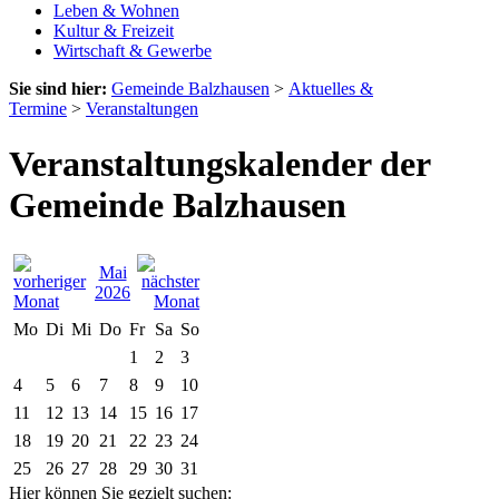
Leben & Wohnen
Kultur & Freizeit
Wirtschaft & Gewerbe
Sie sind hier:
Gemeinde Balzhausen
>
Aktuelles &
Termine
>
Veranstaltungen
Veranstaltungskalender der
Gemeinde Balzhausen
Mai
2026
Mo
Di
Mi
Do
Fr
Sa
So
1
2
3
4
5
6
7
8
9
10
11
12
13
14
15
16
17
18
19
20
21
22
23
24
25
26
27
28
29
30
31
Hier können Sie gezielt suchen: