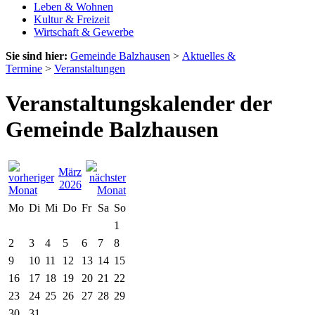
Leben & Wohnen
Kultur & Freizeit
Wirtschaft & Gewerbe
Sie sind hier:
Gemeinde Balzhausen
>
Aktuelles &
Termine
>
Veranstaltungen
Veranstaltungskalender der
Gemeinde Balzhausen
März
2026
Mo
Di
Mi
Do
Fr
Sa
So
1
2
3
4
5
6
7
8
9
10
11
12
13
14
15
16
17
18
19
20
21
22
23
24
25
26
27
28
29
30
31