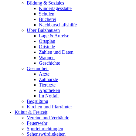
Bildung & Soziales
Kindertagesstätte
Schulen
Bücherei
Nachbarschaftshilfe
Über Balzhausen
Lage & Anreise
Ortsplan
Ortsteile
Zahlen und Daten
Wappen
Geschichte
Gesundheit
Ärzte
Zahnärzte
Tierärzte
Apotheken
Im Notfall
Begrüßung
Kirchen und Pfarrämter
Kultur & Freizeit
Vereine und Verbände
Feuerwehr
Sporteinrichtungen
Sehenswürdigkeiten