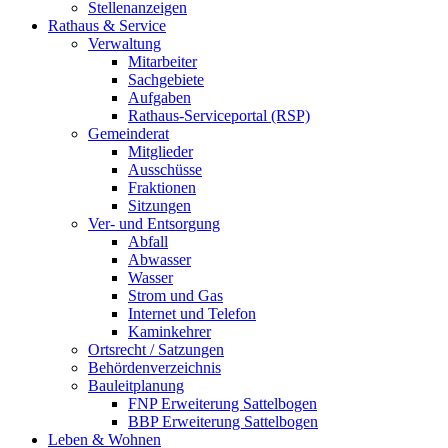
Stellenanzeigen
Rathaus & Service
Verwaltung
Mitarbeiter
Sachgebiete
Aufgaben
Rathaus-Serviceportal (RSP)
Gemeinderat
Mitglieder
Ausschüsse
Fraktionen
Sitzungen
Ver- und Entsorgung
Abfall
Abwasser
Wasser
Strom und Gas
Internet und Telefon
Kaminkehrer
Ortsrecht / Satzungen
Behördenverzeichnis
Bauleitplanung
FNP Erweiterung Sattelbogen
BBP Erweiterung Sattelbogen
Leben & Wohnen