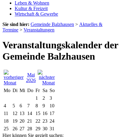
Leben & Wohnen
Kultur & Freizeit
Wirtschaft & Gewerbe
Sie sind hier:
Gemeinde Balzhausen
>
Aktuelles &
Termine
>
Veranstaltungen
Veranstaltungskalender der
Gemeinde Balzhausen
Mai
2026
Mo
Di
Mi
Do
Fr
Sa
So
1
2
3
4
5
6
7
8
9
10
11
12
13
14
15
16
17
18
19
20
21
22
23
24
25
26
27
28
29
30
31
Hier können Sie gezielt suchen: