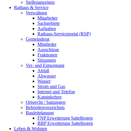
Stellenanzeigen
Rathaus & Service
Verwaltung
Mitarbeiter
Sachgebiete
Aufgaben
Rathaus-Serviceportal (RSP)
Gemeinderat
Mitglieder
Ausschüsse
Fraktionen
Sitzungen
Ver- und Entsorgung
Abfall
Abwasser
Wasser
Strom und Gas
Internet und Telefon
Kaminkehrer
Ortsrecht / Satzungen
Behördenverzeichnis
Bauleitplanung
FNP Erweiterung Sattelbogen
BBP Erweiterung Sattelbogen
Leben & Wohnen