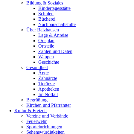
Bildung & Soziales
Kindertagesstätte
Schulen
Bücherei
Nachbarschaftshilfe
Über Balzhausen
Lage & Anreise
Ortsplan
Ortsteile
Zahlen und Daten
Wappen
Geschichte
Gesundheit
Ärzte
Zahnärzte
Tierärzte
Apotheken
Im Notfall
Begrüßung
Kirchen und Pfarrämter
Kultur & Freizeit
Vereine und Verbände
Feuerwehr
Sporteinrichtungen
Sehenswürdigkeiten