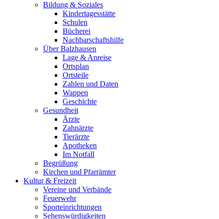
Bildung & Soziales
Kindertagesstätte
Schulen
Bücherei
Nachbarschaftshilfe
Über Balzhausen
Lage & Anreise
Ortsplan
Ortsteile
Zahlen und Daten
Wappen
Geschichte
Gesundheit
Ärzte
Zahnärzte
Tierärzte
Apotheken
Im Notfall
Begrüßung
Kirchen und Pfarrämter
Kultur & Freizeit
Vereine und Verbände
Feuerwehr
Sporteinrichtungen
Sehenswürdigkeiten