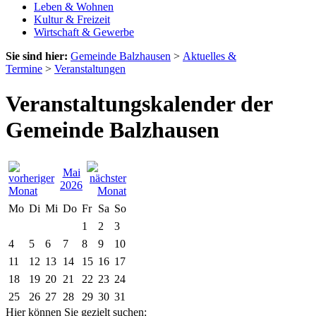
Leben & Wohnen
Kultur & Freizeit
Wirtschaft & Gewerbe
Sie sind hier:
Gemeinde Balzhausen
>
Aktuelles &
Termine
>
Veranstaltungen
Veranstaltungskalender der
Gemeinde Balzhausen
Mai
2026
Mo
Di
Mi
Do
Fr
Sa
So
1
2
3
4
5
6
7
8
9
10
11
12
13
14
15
16
17
18
19
20
21
22
23
24
25
26
27
28
29
30
31
Hier können Sie gezielt suchen: