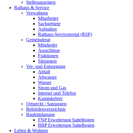
Stellenanzeigen
Rathaus & Service
Verwaltung
Mitarbeiter
Sachgebiete
Aufgaben
Rathaus-Serviceportal (RSP)
Gemeinderat
Mitglieder
Ausschüsse
Fraktionen
Sitzungen
Ver- und Entsorgung
Abfall
Abwasser
Wasser
Strom und Gas
Internet und Telefon
Kaminkehrer
Ortsrecht / Satzungen
Behördenverzeichnis
Bauleitplanung
FNP Erweiterung Sattelbogen
BBP Erweiterung Sattelbogen
Leben & Wohnen