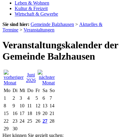
Leben & Wohnen
Kultur & Freizeit
Wirtschaft & Gewerbe
Sie sind hier:
Gemeinde Balzhausen
>
Aktuelles &
Termine
>
Veranstaltungen
Veranstaltungskalender der
Gemeinde Balzhausen
Juni
2026
Mo
Di
Mi
Do
Fr
Sa
So
1
2
3
4
5
6
7
8
9
10
11
12
13
14
15
16
17
18
19
20
21
22
23
24
25
26
27
28
29
30
Hier können Sie gezielt suchen: