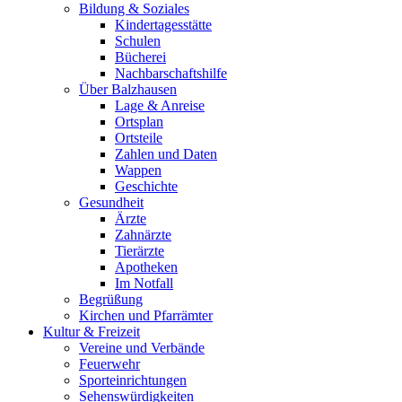
Bildung & Soziales
Kindertagesstätte
Schulen
Bücherei
Nachbarschaftshilfe
Über Balzhausen
Lage & Anreise
Ortsplan
Ortsteile
Zahlen und Daten
Wappen
Geschichte
Gesundheit
Ärzte
Zahnärzte
Tierärzte
Apotheken
Im Notfall
Begrüßung
Kirchen und Pfarrämter
Kultur & Freizeit
Vereine und Verbände
Feuerwehr
Sporteinrichtungen
Sehenswürdigkeiten