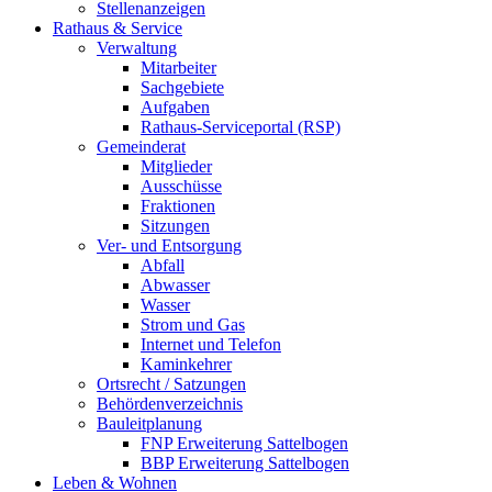
Stellenanzeigen
Rathaus & Service
Verwaltung
Mitarbeiter
Sachgebiete
Aufgaben
Rathaus-Serviceportal (RSP)
Gemeinderat
Mitglieder
Ausschüsse
Fraktionen
Sitzungen
Ver- und Entsorgung
Abfall
Abwasser
Wasser
Strom und Gas
Internet und Telefon
Kaminkehrer
Ortsrecht / Satzungen
Behördenverzeichnis
Bauleitplanung
FNP Erweiterung Sattelbogen
BBP Erweiterung Sattelbogen
Leben & Wohnen