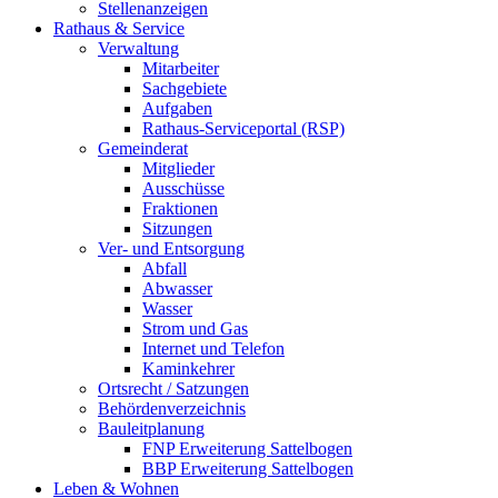
Stellenanzeigen
Rathaus & Service
Verwaltung
Mitarbeiter
Sachgebiete
Aufgaben
Rathaus-Serviceportal (RSP)
Gemeinderat
Mitglieder
Ausschüsse
Fraktionen
Sitzungen
Ver- und Entsorgung
Abfall
Abwasser
Wasser
Strom und Gas
Internet und Telefon
Kaminkehrer
Ortsrecht / Satzungen
Behördenverzeichnis
Bauleitplanung
FNP Erweiterung Sattelbogen
BBP Erweiterung Sattelbogen
Leben & Wohnen