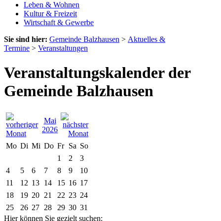
Leben & Wohnen
Kultur & Freizeit
Wirtschaft & Gewerbe
Sie sind hier:
Gemeinde Balzhausen
>
Aktuelles &
Termine
>
Veranstaltungen
Veranstaltungskalender der
Gemeinde Balzhausen
Mai
2026
Mo
Di
Mi
Do
Fr
Sa
So
1
2
3
4
5
6
7
8
9
10
11
12
13
14
15
16
17
18
19
20
21
22
23
24
25
26
27
28
29
30
31
Hier können Sie gezielt suchen: