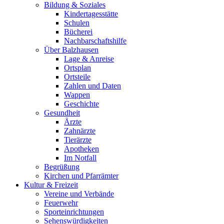
Bildung & Soziales
Kindertagesstätte
Schulen
Bücherei
Nachbarschaftshilfe
Über Balzhausen
Lage & Anreise
Ortsplan
Ortsteile
Zahlen und Daten
Wappen
Geschichte
Gesundheit
Ärzte
Zahnärzte
Tierärzte
Apotheken
Im Notfall
Begrüßung
Kirchen und Pfarrämter
Kultur & Freizeit
Vereine und Verbände
Feuerwehr
Sporteinrichtungen
Sehenswürdigkeiten