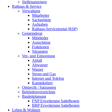
Stellenanzeigen
Rathaus & Service
Verwaltung
Mitarbeiter
Sachgebiete
Aufgaben
Rathaus-Serviceportal (RSP)
Gemeinderat
Mitglieder
Ausschüsse
Fraktionen
Sitzungen
Ver- und Entsorgung
Abfall
Abwasser
Wasser
Strom und Gas
Internet und Telefon
Kaminkehrer
Ortsrecht / Satzungen
Behördenverzeichnis
Bauleitplanung
FNP Erweiterung Sattelbogen
BBP Erweiterung Sattelbogen
Leben & Wohnen