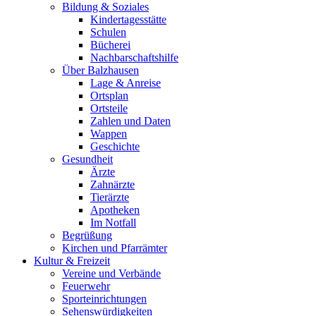
Bildung & Soziales
Kindertagesstätte
Schulen
Bücherei
Nachbarschaftshilfe
Über Balzhausen
Lage & Anreise
Ortsplan
Ortsteile
Zahlen und Daten
Wappen
Geschichte
Gesundheit
Ärzte
Zahnärzte
Tierärzte
Apotheken
Im Notfall
Begrüßung
Kirchen und Pfarrämter
Kultur & Freizeit
Vereine und Verbände
Feuerwehr
Sporteinrichtungen
Sehenswürdigkeiten