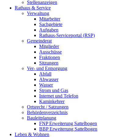
Stellenanzeigen
Rathaus & Service
Verwaltung
Mitarbeiter
Sachgebiete
Aufgaben
Rathaus-Serviceportal (RSP)
Gemeinderat
Mitglieder
Ausschüsse
Fraktionen
Sitzungen
Ver- und Entsorgung
Abfall
Abwasser
Wasser
Strom und Gas
Internet und Telefon
Kaminkehrer
Ortsrecht / Satzungen
Behördenverzeichnis
Bauleitplanung
FNP Erweiterung Sattelbogen
BBP Erweiterung Sattelbogen
Leben & Wohnen