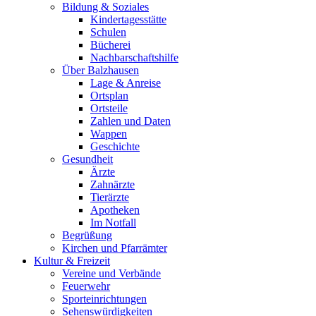
Bildung & Soziales
Kindertagesstätte
Schulen
Bücherei
Nachbarschaftshilfe
Über Balzhausen
Lage & Anreise
Ortsplan
Ortsteile
Zahlen und Daten
Wappen
Geschichte
Gesundheit
Ärzte
Zahnärzte
Tierärzte
Apotheken
Im Notfall
Begrüßung
Kirchen und Pfarrämter
Kultur & Freizeit
Vereine und Verbände
Feuerwehr
Sporteinrichtungen
Sehenswürdigkeiten