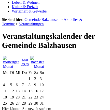
Leben & Wohnen
Kultur & Freizeit
Wirtschaft & Gewerbe
Sie sind hier:
Gemeinde Balzhausen
>
Aktuelles &
Termine
>
Veranstaltungen
Veranstaltungskalender der
Gemeinde Balzhausen
Mai
2026
Mo
Di
Mi
Do
Fr
Sa
So
1
2
3
4
5
6
7
8
9
10
11
12
13
14
15
16
17
18
19
20
21
22
23
24
25
26
27
28
29
30
31
Hier können Sie gezielt suchen: