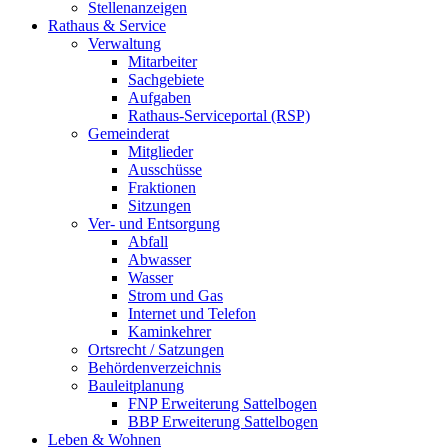
Stellenanzeigen
Rathaus & Service
Verwaltung
Mitarbeiter
Sachgebiete
Aufgaben
Rathaus-Serviceportal (RSP)
Gemeinderat
Mitglieder
Ausschüsse
Fraktionen
Sitzungen
Ver- und Entsorgung
Abfall
Abwasser
Wasser
Strom und Gas
Internet und Telefon
Kaminkehrer
Ortsrecht / Satzungen
Behördenverzeichnis
Bauleitplanung
FNP Erweiterung Sattelbogen
BBP Erweiterung Sattelbogen
Leben & Wohnen