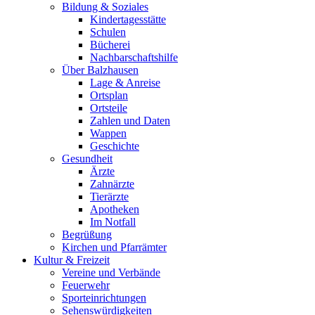
Bildung & Soziales
Kindertagesstätte
Schulen
Bücherei
Nachbarschaftshilfe
Über Balzhausen
Lage & Anreise
Ortsplan
Ortsteile
Zahlen und Daten
Wappen
Geschichte
Gesundheit
Ärzte
Zahnärzte
Tierärzte
Apotheken
Im Notfall
Begrüßung
Kirchen und Pfarrämter
Kultur & Freizeit
Vereine und Verbände
Feuerwehr
Sporteinrichtungen
Sehenswürdigkeiten