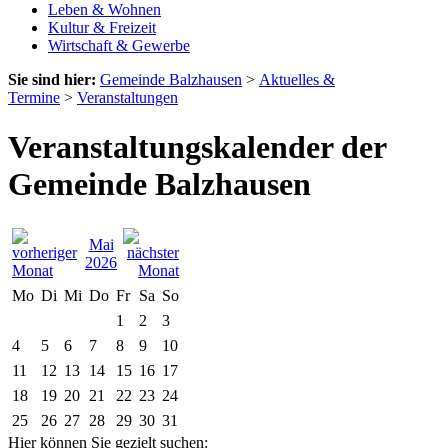
Leben & Wohnen
Kultur & Freizeit
Wirtschaft & Gewerbe
Sie sind hier:
Gemeinde Balzhausen
>
Aktuelles &
Termine
>
Veranstaltungen
Veranstaltungskalender der
Gemeinde Balzhausen
Mai
2026
Mo
Di
Mi
Do
Fr
Sa
So
1
2
3
4
5
6
7
8
9
10
11
12
13
14
15
16
17
18
19
20
21
22
23
24
25
26
27
28
29
30
31
Hier können Sie gezielt suchen: