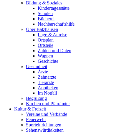
Bildung & Soziales
Kindertagesstätte
Schulen
Bücherei
Nachbarschaftshilfe
Über Balzhausen
Lage & Anreise
Ortsplan
Ortsteile
Zahlen und Daten
Wappen
Geschichte
Gesundheit
Ärzte
Zahnärzte
Tierärzte
Apotheken
Im Notfall
Begrüßung
Kirchen und Pfarrämter
Kultur & Freizeit
Vereine und Verbände
Feuerwehr
Sporteinrichtungen
Sehenswürdigkeiten