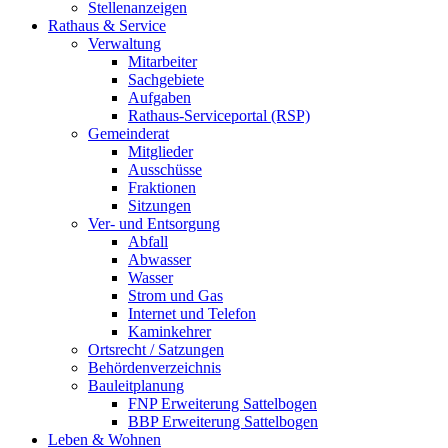
Stellenanzeigen
Rathaus & Service
Verwaltung
Mitarbeiter
Sachgebiete
Aufgaben
Rathaus-Serviceportal (RSP)
Gemeinderat
Mitglieder
Ausschüsse
Fraktionen
Sitzungen
Ver- und Entsorgung
Abfall
Abwasser
Wasser
Strom und Gas
Internet und Telefon
Kaminkehrer
Ortsrecht / Satzungen
Behördenverzeichnis
Bauleitplanung
FNP Erweiterung Sattelbogen
BBP Erweiterung Sattelbogen
Leben & Wohnen