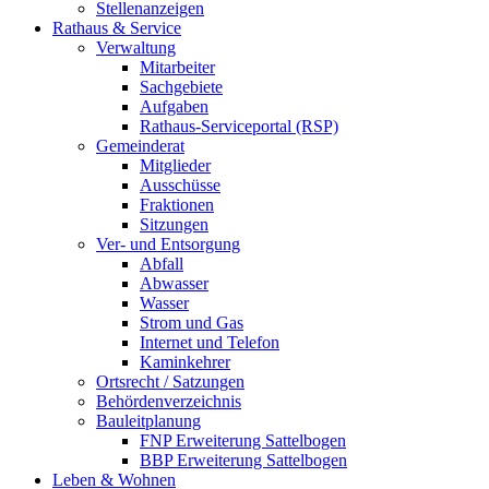
Stellenanzeigen
Rathaus & Service
Verwaltung
Mitarbeiter
Sachgebiete
Aufgaben
Rathaus-Serviceportal (RSP)
Gemeinderat
Mitglieder
Ausschüsse
Fraktionen
Sitzungen
Ver- und Entsorgung
Abfall
Abwasser
Wasser
Strom und Gas
Internet und Telefon
Kaminkehrer
Ortsrecht / Satzungen
Behördenverzeichnis
Bauleitplanung
FNP Erweiterung Sattelbogen
BBP Erweiterung Sattelbogen
Leben & Wohnen