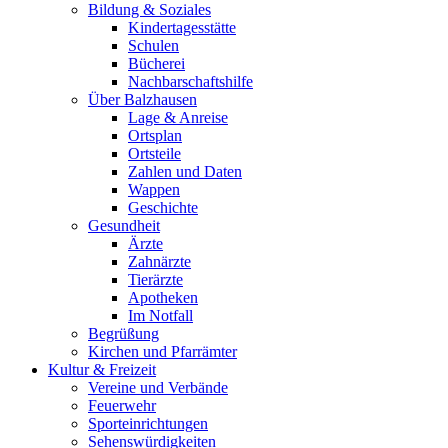
Bildung & Soziales
Kindertagesstätte
Schulen
Bücherei
Nachbarschaftshilfe
Über Balzhausen
Lage & Anreise
Ortsplan
Ortsteile
Zahlen und Daten
Wappen
Geschichte
Gesundheit
Ärzte
Zahnärzte
Tierärzte
Apotheken
Im Notfall
Begrüßung
Kirchen und Pfarrämter
Kultur & Freizeit
Vereine und Verbände
Feuerwehr
Sporteinrichtungen
Sehenswürdigkeiten