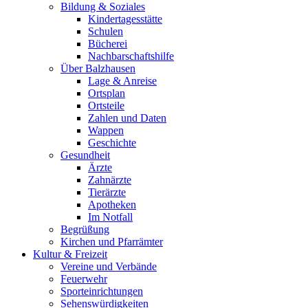
Bildung & Soziales
Kindertagesstätte
Schulen
Bücherei
Nachbarschaftshilfe
Über Balzhausen
Lage & Anreise
Ortsplan
Ortsteile
Zahlen und Daten
Wappen
Geschichte
Gesundheit
Ärzte
Zahnärzte
Tierärzte
Apotheken
Im Notfall
Begrüßung
Kirchen und Pfarrämter
Kultur & Freizeit
Vereine und Verbände
Feuerwehr
Sporteinrichtungen
Sehenswürdigkeiten