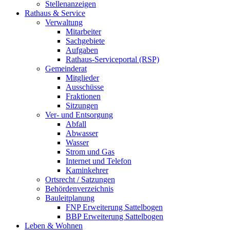
Stellenanzeigen
Rathaus & Service
Verwaltung
Mitarbeiter
Sachgebiete
Aufgaben
Rathaus-Serviceportal (RSP)
Gemeinderat
Mitglieder
Ausschüsse
Fraktionen
Sitzungen
Ver- und Entsorgung
Abfall
Abwasser
Wasser
Strom und Gas
Internet und Telefon
Kaminkehrer
Ortsrecht / Satzungen
Behördenverzeichnis
Bauleitplanung
FNP Erweiterung Sattelbogen
BBP Erweiterung Sattelbogen
Leben & Wohnen