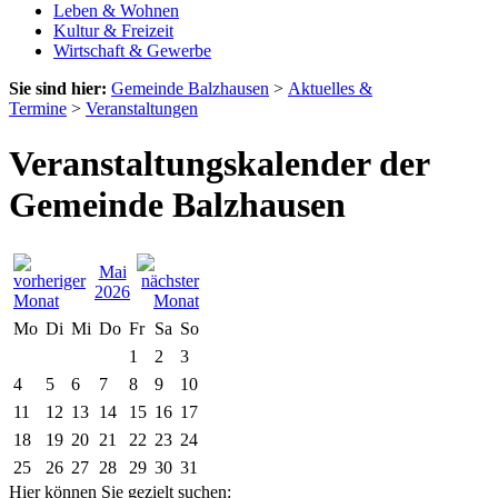
Leben & Wohnen
Kultur & Freizeit
Wirtschaft & Gewerbe
Sie sind hier:
Gemeinde Balzhausen
>
Aktuelles &
Termine
>
Veranstaltungen
Veranstaltungskalender der
Gemeinde Balzhausen
Mai
2026
Mo
Di
Mi
Do
Fr
Sa
So
1
2
3
4
5
6
7
8
9
10
11
12
13
14
15
16
17
18
19
20
21
22
23
24
25
26
27
28
29
30
31
Hier können Sie gezielt suchen: