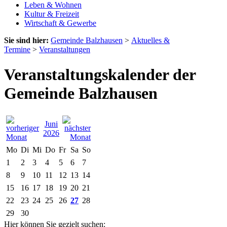
Leben & Wohnen
Kultur & Freizeit
Wirtschaft & Gewerbe
Sie sind hier:
Gemeinde Balzhausen
>
Aktuelles &
Termine
>
Veranstaltungen
Veranstaltungskalender der
Gemeinde Balzhausen
Juni
2026
Mo
Di
Mi
Do
Fr
Sa
So
1
2
3
4
5
6
7
8
9
10
11
12
13
14
15
16
17
18
19
20
21
22
23
24
25
26
27
28
29
30
Hier können Sie gezielt suchen: