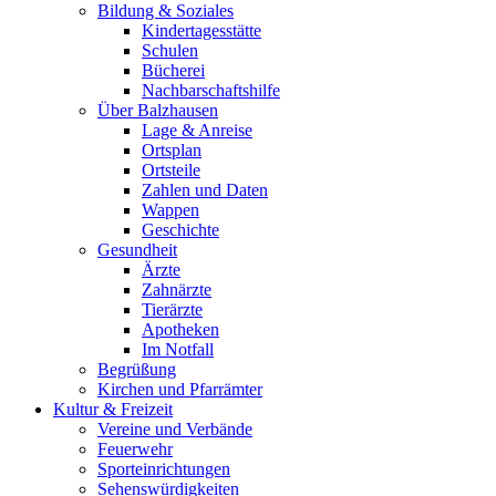
Bildung & Soziales
Kindertagesstätte
Schulen
Bücherei
Nachbarschaftshilfe
Über Balzhausen
Lage & Anreise
Ortsplan
Ortsteile
Zahlen und Daten
Wappen
Geschichte
Gesundheit
Ärzte
Zahnärzte
Tierärzte
Apotheken
Im Notfall
Begrüßung
Kirchen und Pfarrämter
Kultur & Freizeit
Vereine und Verbände
Feuerwehr
Sporteinrichtungen
Sehenswürdigkeiten