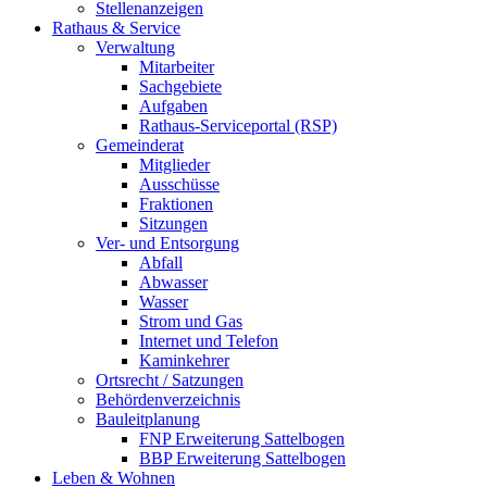
Stellenanzeigen
Rathaus & Service
Verwaltung
Mitarbeiter
Sachgebiete
Aufgaben
Rathaus-Serviceportal (RSP)
Gemeinderat
Mitglieder
Ausschüsse
Fraktionen
Sitzungen
Ver- und Entsorgung
Abfall
Abwasser
Wasser
Strom und Gas
Internet und Telefon
Kaminkehrer
Ortsrecht / Satzungen
Behördenverzeichnis
Bauleitplanung
FNP Erweiterung Sattelbogen
BBP Erweiterung Sattelbogen
Leben & Wohnen