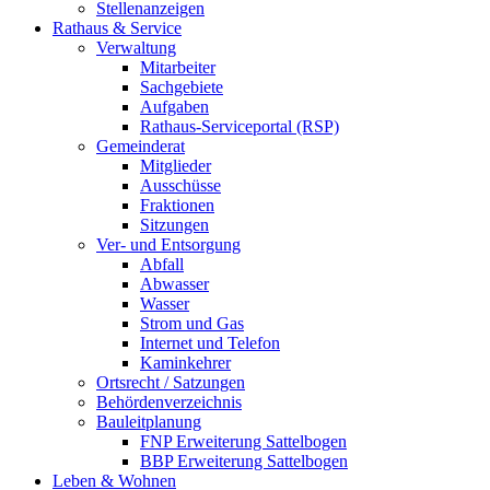
Stellenanzeigen
Rathaus & Service
Verwaltung
Mitarbeiter
Sachgebiete
Aufgaben
Rathaus-Serviceportal (RSP)
Gemeinderat
Mitglieder
Ausschüsse
Fraktionen
Sitzungen
Ver- und Entsorgung
Abfall
Abwasser
Wasser
Strom und Gas
Internet und Telefon
Kaminkehrer
Ortsrecht / Satzungen
Behördenverzeichnis
Bauleitplanung
FNP Erweiterung Sattelbogen
BBP Erweiterung Sattelbogen
Leben & Wohnen