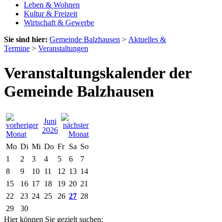
Leben & Wohnen
Kultur & Freizeit
Wirtschaft & Gewerbe
Sie sind hier:
Gemeinde Balzhausen
>
Aktuelles &
Termine
>
Veranstaltungen
Veranstaltungskalender der
Gemeinde Balzhausen
Juni
2026
Mo
Di
Mi
Do
Fr
Sa
So
1
2
3
4
5
6
7
8
9
10
11
12
13
14
15
16
17
18
19
20
21
22
23
24
25
26
27
28
29
30
Hier können Sie gezielt suchen: