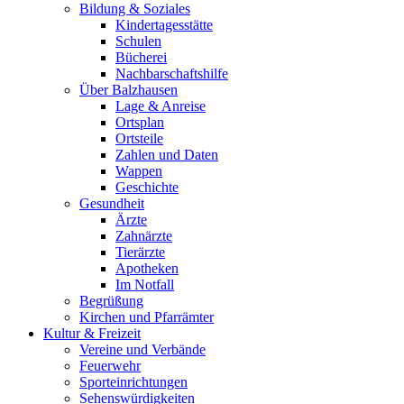
Bildung & Soziales
Kindertagesstätte
Schulen
Bücherei
Nachbarschaftshilfe
Über Balzhausen
Lage & Anreise
Ortsplan
Ortsteile
Zahlen und Daten
Wappen
Geschichte
Gesundheit
Ärzte
Zahnärzte
Tierärzte
Apotheken
Im Notfall
Begrüßung
Kirchen und Pfarrämter
Kultur & Freizeit
Vereine und Verbände
Feuerwehr
Sporteinrichtungen
Sehenswürdigkeiten