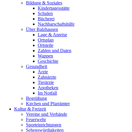
Bildung & Soziales
Kindertagesstätte
Schulen
Bücherei
Nachbarschaftshilfe
Über Balzhausen
Lage & Anreise
Ortsplan
Ortsteile
Zahlen und Daten
Wappen
Geschichte
Gesundheit
Ärzte
Zahnärzte
Tierärzte
Apotheken
Im Notfall
Begrüßung
Kirchen und Pfarrämter
Kultur & Freizeit
Vereine und Verbände
Feuerwehr
Sporteinrichtungen
Sehenswürdigkeiten