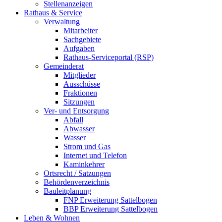
Stellenanzeigen
Rathaus & Service
Verwaltung
Mitarbeiter
Sachgebiete
Aufgaben
Rathaus-Serviceportal (RSP)
Gemeinderat
Mitglieder
Ausschüsse
Fraktionen
Sitzungen
Ver- und Entsorgung
Abfall
Abwasser
Wasser
Strom und Gas
Internet und Telefon
Kaminkehrer
Ortsrecht / Satzungen
Behördenverzeichnis
Bauleitplanung
FNP Erweiterung Sattelbogen
BBP Erweiterung Sattelbogen
Leben & Wohnen