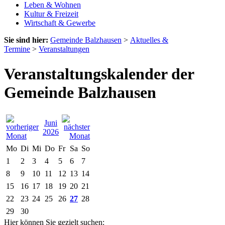
Leben & Wohnen
Kultur & Freizeit
Wirtschaft & Gewerbe
Sie sind hier:
Gemeinde Balzhausen
>
Aktuelles &
Termine
>
Veranstaltungen
Veranstaltungskalender der
Gemeinde Balzhausen
Juni
2026
Mo
Di
Mi
Do
Fr
Sa
So
1
2
3
4
5
6
7
8
9
10
11
12
13
14
15
16
17
18
19
20
21
22
23
24
25
26
27
28
29
30
Hier können Sie gezielt suchen: