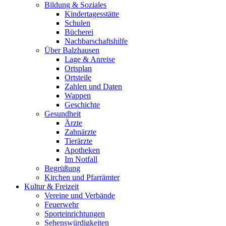
Bildung & Soziales
Kindertagesstätte
Schulen
Bücherei
Nachbarschaftshilfe
Über Balzhausen
Lage & Anreise
Ortsplan
Ortsteile
Zahlen und Daten
Wappen
Geschichte
Gesundheit
Ärzte
Zahnärzte
Tierärzte
Apotheken
Im Notfall
Begrüßung
Kirchen und Pfarrämter
Kultur & Freizeit
Vereine und Verbände
Feuerwehr
Sporteinrichtungen
Sehenswürdigkeiten