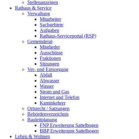
Stellenanzeigen
Rathaus & Service
Verwaltung
Mitarbeiter
Sachgebiete
Aufgaben
Rathaus-Serviceportal (RSP)
Gemeinderat
Mitglieder
Ausschüsse
Fraktionen
Sitzungen
Ver- und Entsorgung
Abfall
Abwasser
Wasser
Strom und Gas
Internet und Telefon
Kaminkehrer
Ortsrecht / Satzungen
Behördenverzeichnis
Bauleitplanung
FNP Erweiterung Sattelbogen
BBP Erweiterung Sattelbogen
Leben & Wohnen