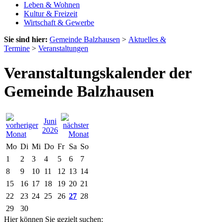
Leben & Wohnen
Kultur & Freizeit
Wirtschaft & Gewerbe
Sie sind hier:
Gemeinde Balzhausen
>
Aktuelles &
Termine
>
Veranstaltungen
Veranstaltungskalender der
Gemeinde Balzhausen
Juni
2026
Mo
Di
Mi
Do
Fr
Sa
So
1
2
3
4
5
6
7
8
9
10
11
12
13
14
15
16
17
18
19
20
21
22
23
24
25
26
27
28
29
30
Hier können Sie gezielt suchen: