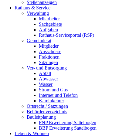
Stellenanzeigen
Rathaus & Service
Verwaltung
Mitarbeiter
Sachgebiete
Aufgaben
Rathaus-Serviceportal (RSP)
Gemeinderat
Mitglieder
Ausschüsse
Fraktionen
Sitzungen
Ver- und Entsorgung
Abfall
Abwasser
Wasser
Strom und Gas
Internet und Telefon
Kaminkehrer
Ortsrecht / Satzungen
Behördenverzeichnis
Bauleitplanung
FNP Erweiterung Sattelbogen
BBP Erweiterung Sattelbogen
Leben & Wohnen