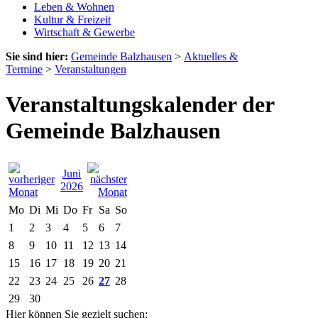
Leben & Wohnen
Kultur & Freizeit
Wirtschaft & Gewerbe
Sie sind hier:
Gemeinde Balzhausen
>
Aktuelles &
Termine
>
Veranstaltungen
Veranstaltungskalender der
Gemeinde Balzhausen
Juni
2026
Mo
Di
Mi
Do
Fr
Sa
So
1
2
3
4
5
6
7
8
9
10
11
12
13
14
15
16
17
18
19
20
21
22
23
24
25
26
27
28
29
30
Hier können Sie gezielt suchen: