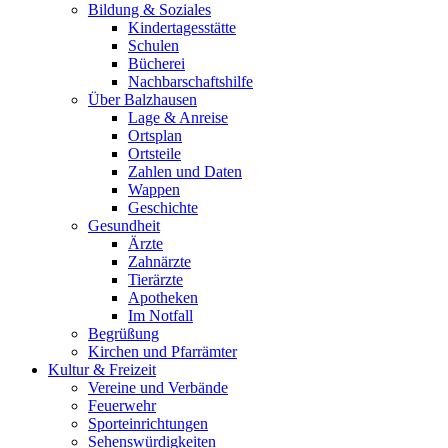
Bildung & Soziales
Kindertagesstätte
Schulen
Bücherei
Nachbarschaftshilfe
Über Balzhausen
Lage & Anreise
Ortsplan
Ortsteile
Zahlen und Daten
Wappen
Geschichte
Gesundheit
Ärzte
Zahnärzte
Tierärzte
Apotheken
Im Notfall
Begrüßung
Kirchen und Pfarrämter
Kultur & Freizeit
Vereine und Verbände
Feuerwehr
Sporteinrichtungen
Sehenswürdigkeiten