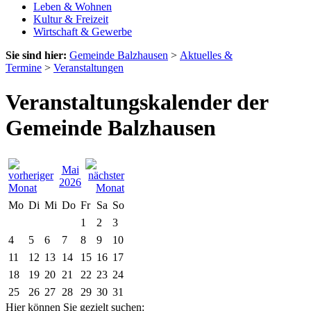
Leben & Wohnen
Kultur & Freizeit
Wirtschaft & Gewerbe
Sie sind hier:
Gemeinde Balzhausen
>
Aktuelles &
Termine
>
Veranstaltungen
Veranstaltungskalender der
Gemeinde Balzhausen
Mai
2026
Mo
Di
Mi
Do
Fr
Sa
So
1
2
3
4
5
6
7
8
9
10
11
12
13
14
15
16
17
18
19
20
21
22
23
24
25
26
27
28
29
30
31
Hier können Sie gezielt suchen: