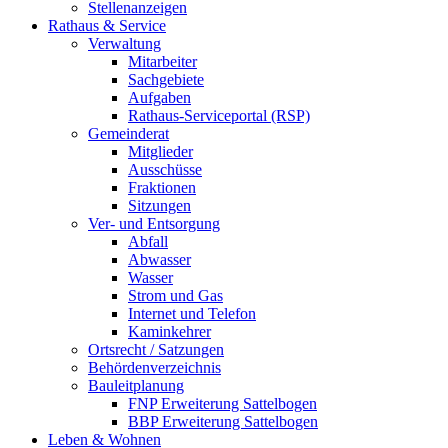
Stellenanzeigen
Rathaus & Service
Verwaltung
Mitarbeiter
Sachgebiete
Aufgaben
Rathaus-Serviceportal (RSP)
Gemeinderat
Mitglieder
Ausschüsse
Fraktionen
Sitzungen
Ver- und Entsorgung
Abfall
Abwasser
Wasser
Strom und Gas
Internet und Telefon
Kaminkehrer
Ortsrecht / Satzungen
Behördenverzeichnis
Bauleitplanung
FNP Erweiterung Sattelbogen
BBP Erweiterung Sattelbogen
Leben & Wohnen