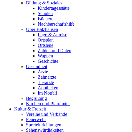
Bildung & Soziales
Kindertagesstätte
Schulen
Bücherei
Nachbarschaftshilfe
Über Balzhausen
Lage & Anreise
Ortsplan
Ortsteile
Zahlen und Daten
Wappen
Geschichte
Gesundheit
Ärzte
Zahnärzte
Tierärzte
Apotheken
Im Notfall
Begrüßung
Kirchen und Pfarrämter
Kultur & Freizeit
Vereine und Verbände
Feuerwehr
Sporteinrichtungen
Sehenswürdigkeiten