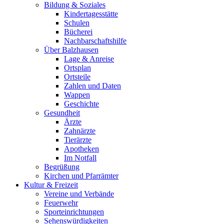
Bildung & Soziales
Kindertagesstätte
Schulen
Bücherei
Nachbarschaftshilfe
Über Balzhausen
Lage & Anreise
Ortsplan
Ortsteile
Zahlen und Daten
Wappen
Geschichte
Gesundheit
Ärzte
Zahnärzte
Tierärzte
Apotheken
Im Notfall
Begrüßung
Kirchen und Pfarrämter
Kultur & Freizeit
Vereine und Verbände
Feuerwehr
Sporteinrichtungen
Sehenswürdigkeiten