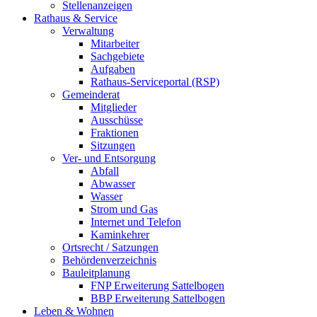
Stellenanzeigen
Rathaus & Service
Verwaltung
Mitarbeiter
Sachgebiete
Aufgaben
Rathaus-Serviceportal (RSP)
Gemeinderat
Mitglieder
Ausschüsse
Fraktionen
Sitzungen
Ver- und Entsorgung
Abfall
Abwasser
Wasser
Strom und Gas
Internet und Telefon
Kaminkehrer
Ortsrecht / Satzungen
Behördenverzeichnis
Bauleitplanung
FNP Erweiterung Sattelbogen
BBP Erweiterung Sattelbogen
Leben & Wohnen