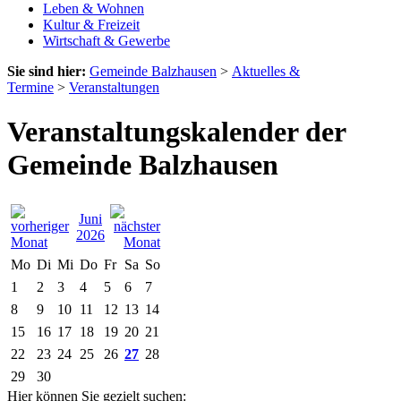
Leben & Wohnen
Kultur & Freizeit
Wirtschaft & Gewerbe
Sie sind hier:
Gemeinde Balzhausen
>
Aktuelles &
Termine
>
Veranstaltungen
Veranstaltungskalender der
Gemeinde Balzhausen
Juni
2026
Mo
Di
Mi
Do
Fr
Sa
So
1
2
3
4
5
6
7
8
9
10
11
12
13
14
15
16
17
18
19
20
21
22
23
24
25
26
27
28
29
30
Hier können Sie gezielt suchen: