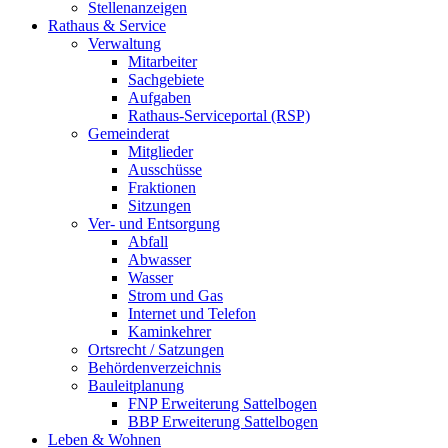
Stellenanzeigen
Rathaus & Service
Verwaltung
Mitarbeiter
Sachgebiete
Aufgaben
Rathaus-Serviceportal (RSP)
Gemeinderat
Mitglieder
Ausschüsse
Fraktionen
Sitzungen
Ver- und Entsorgung
Abfall
Abwasser
Wasser
Strom und Gas
Internet und Telefon
Kaminkehrer
Ortsrecht / Satzungen
Behördenverzeichnis
Bauleitplanung
FNP Erweiterung Sattelbogen
BBP Erweiterung Sattelbogen
Leben & Wohnen