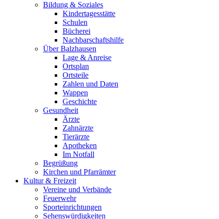
Bildung & Soziales
Kindertagesstätte
Schulen
Bücherei
Nachbarschaftshilfe
Über Balzhausen
Lage & Anreise
Ortsplan
Ortsteile
Zahlen und Daten
Wappen
Geschichte
Gesundheit
Ärzte
Zahnärzte
Tierärzte
Apotheken
Im Notfall
Begrüßung
Kirchen und Pfarrämter
Kultur & Freizeit
Vereine und Verbände
Feuerwehr
Sporteinrichtungen
Sehenswürdigkeiten