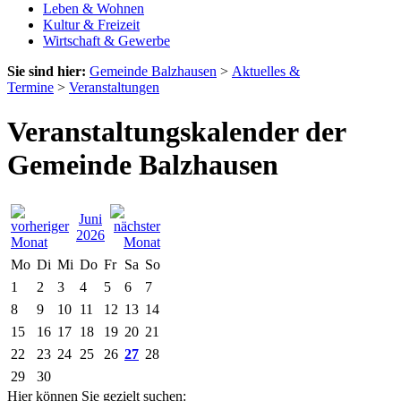
Leben & Wohnen
Kultur & Freizeit
Wirtschaft & Gewerbe
Sie sind hier:
Gemeinde Balzhausen
>
Aktuelles &
Termine
>
Veranstaltungen
Veranstaltungskalender der
Gemeinde Balzhausen
Juni
2026
Mo
Di
Mi
Do
Fr
Sa
So
1
2
3
4
5
6
7
8
9
10
11
12
13
14
15
16
17
18
19
20
21
22
23
24
25
26
27
28
29
30
Hier können Sie gezielt suchen: