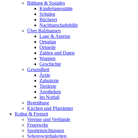
Bildung & Soziales
Kindertagesstätte
Schulen
Bücherei
Nachbarschaftshilfe
Über Balzhausen
Lage & Anreise
Ortsplan
Ortsteile
Zahlen und Daten
Wappen
Geschichte
Gesundheit
Ärzte
Zahnärzte
Tierärzte
Apotheken
Im Notfall
Begrüßung
Kirchen und Pfarrämter
Kultur & Freizeit
Vereine und Verbände
Feuerwehr
Sporteinrichtungen
Sehenswürdigkeiten