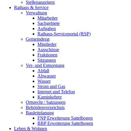
Stellenanzeigen
Rathaus & Service
Verwaltung
Mitarbeiter
Sachgebiete
Aufgaben
Rathaus-Serviceportal (RSP)
Gemeinderat
Mitglieder
Ausschüsse
Fraktionen
Sitzungen
Ver- und Entsorgung
Abfall
Abwasser
Wasser
Strom und Gas
Internet und Telefon
Kaminkehrer
Ortsrecht / Satzungen
Behördenverzeichnis
Bauleitplanung
FNP Erweiterung Sattelbogen
BBP Erweiterung Sattelbogen
Leben & Wohnen