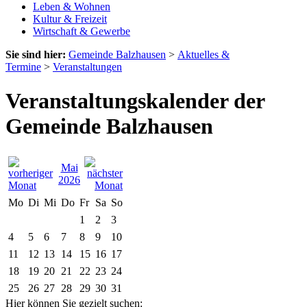
Leben & Wohnen
Kultur & Freizeit
Wirtschaft & Gewerbe
Sie sind hier:
Gemeinde Balzhausen
>
Aktuelles &
Termine
>
Veranstaltungen
Veranstaltungskalender der
Gemeinde Balzhausen
Mai
2026
Mo
Di
Mi
Do
Fr
Sa
So
1
2
3
4
5
6
7
8
9
10
11
12
13
14
15
16
17
18
19
20
21
22
23
24
25
26
27
28
29
30
31
Hier können Sie gezielt suchen: