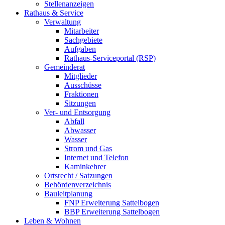
Stellenanzeigen
Rathaus & Service
Verwaltung
Mitarbeiter
Sachgebiete
Aufgaben
Rathaus-Serviceportal (RSP)
Gemeinderat
Mitglieder
Ausschüsse
Fraktionen
Sitzungen
Ver- und Entsorgung
Abfall
Abwasser
Wasser
Strom und Gas
Internet und Telefon
Kaminkehrer
Ortsrecht / Satzungen
Behördenverzeichnis
Bauleitplanung
FNP Erweiterung Sattelbogen
BBP Erweiterung Sattelbogen
Leben & Wohnen