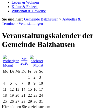
Leben & Wohnen
Kultur & Freizeit
Wirtschaft & Gewerbe
Sie sind hier:
Gemeinde Balzhausen
>
Aktuelles &
Termine
>
Veranstaltungen
Veranstaltungskalender der
Gemeinde Balzhausen
Mai
2026
Mo
Di
Mi
Do
Fr
Sa
So
1
2
3
4
5
6
7
8
9
10
11
12
13
14
15
16
17
18
19
20
21
22
23
24
25
26
27
28
29
30
31
Hier können Sie gezielt suchen: