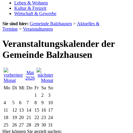
Leben & Wohnen
Kultur & Freizeit
Wirtschaft & Gewerbe
Sie sind hier:
Gemeinde Balzhausen
>
Aktuelles &
Termine
>
Veranstaltungen
Veranstaltungskalender der
Gemeinde Balzhausen
Mai
2026
Mo
Di
Mi
Do
Fr
Sa
So
1
2
3
4
5
6
7
8
9
10
11
12
13
14
15
16
17
18
19
20
21
22
23
24
25
26
27
28
29
30
31
Hier können Sie gezielt suchen: