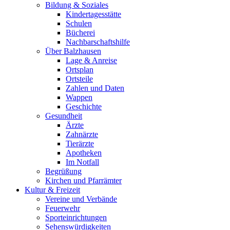
Bildung & Soziales
Kindertagesstätte
Schulen
Bücherei
Nachbarschaftshilfe
Über Balzhausen
Lage & Anreise
Ortsplan
Ortsteile
Zahlen und Daten
Wappen
Geschichte
Gesundheit
Ärzte
Zahnärzte
Tierärzte
Apotheken
Im Notfall
Begrüßung
Kirchen und Pfarrämter
Kultur & Freizeit
Vereine und Verbände
Feuerwehr
Sporteinrichtungen
Sehenswürdigkeiten