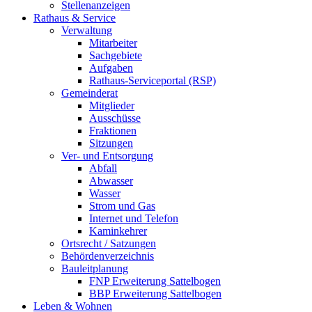
Stellenanzeigen
Rathaus & Service
Verwaltung
Mitarbeiter
Sachgebiete
Aufgaben
Rathaus-Serviceportal (RSP)
Gemeinderat
Mitglieder
Ausschüsse
Fraktionen
Sitzungen
Ver- und Entsorgung
Abfall
Abwasser
Wasser
Strom und Gas
Internet und Telefon
Kaminkehrer
Ortsrecht / Satzungen
Behördenverzeichnis
Bauleitplanung
FNP Erweiterung Sattelbogen
BBP Erweiterung Sattelbogen
Leben & Wohnen