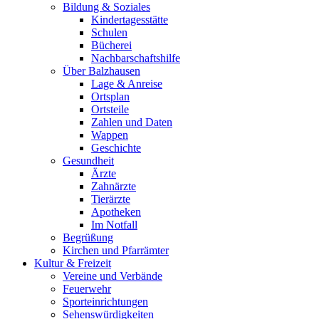
Bildung & Soziales
Kindertagesstätte
Schulen
Bücherei
Nachbarschaftshilfe
Über Balzhausen
Lage & Anreise
Ortsplan
Ortsteile
Zahlen und Daten
Wappen
Geschichte
Gesundheit
Ärzte
Zahnärzte
Tierärzte
Apotheken
Im Notfall
Begrüßung
Kirchen und Pfarrämter
Kultur & Freizeit
Vereine und Verbände
Feuerwehr
Sporteinrichtungen
Sehenswürdigkeiten