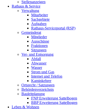
Stellenanzeigen
Rathaus & Service
Verwaltung
Mitarbeiter
Sachgebiete
Aufgaben
Rathaus-Serviceportal (RSP)
Gemeinderat
Mitglieder
Ausschüsse
Fraktionen
Sitzungen
Ver- und Entsorgung
Abfall
Abwasser
Wasser
Strom und Gas
Internet und Telefon
Kaminkehrer
Ortsrecht / Satzungen
Behördenverzeichnis
Bauleitplanung
FNP Erweiterung Sattelbogen
BBP Erweiterung Sattelbogen
Leben & Wohnen