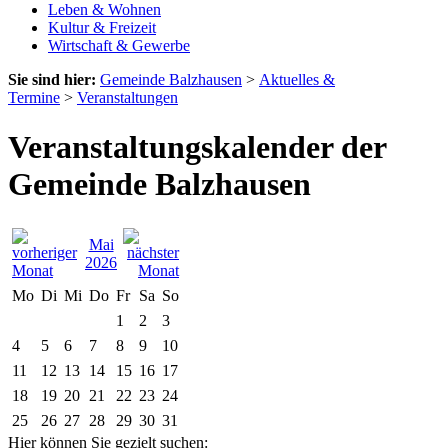
Leben & Wohnen
Kultur & Freizeit
Wirtschaft & Gewerbe
Sie sind hier:
Gemeinde Balzhausen
>
Aktuelles &
Termine
>
Veranstaltungen
Veranstaltungskalender der
Gemeinde Balzhausen
Mai
2026
Mo
Di
Mi
Do
Fr
Sa
So
1
2
3
4
5
6
7
8
9
10
11
12
13
14
15
16
17
18
19
20
21
22
23
24
25
26
27
28
29
30
31
Hier können Sie gezielt suchen: