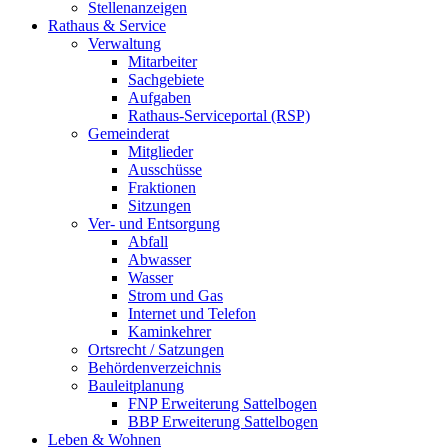
Stellenanzeigen
Rathaus & Service
Verwaltung
Mitarbeiter
Sachgebiete
Aufgaben
Rathaus-Serviceportal (RSP)
Gemeinderat
Mitglieder
Ausschüsse
Fraktionen
Sitzungen
Ver- und Entsorgung
Abfall
Abwasser
Wasser
Strom und Gas
Internet und Telefon
Kaminkehrer
Ortsrecht / Satzungen
Behördenverzeichnis
Bauleitplanung
FNP Erweiterung Sattelbogen
BBP Erweiterung Sattelbogen
Leben & Wohnen