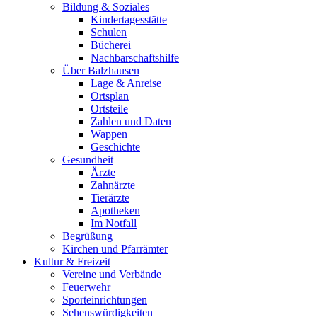
Bildung & Soziales
Kindertagesstätte
Schulen
Bücherei
Nachbarschaftshilfe
Über Balzhausen
Lage & Anreise
Ortsplan
Ortsteile
Zahlen und Daten
Wappen
Geschichte
Gesundheit
Ärzte
Zahnärzte
Tierärzte
Apotheken
Im Notfall
Begrüßung
Kirchen und Pfarrämter
Kultur & Freizeit
Vereine und Verbände
Feuerwehr
Sporteinrichtungen
Sehenswürdigkeiten