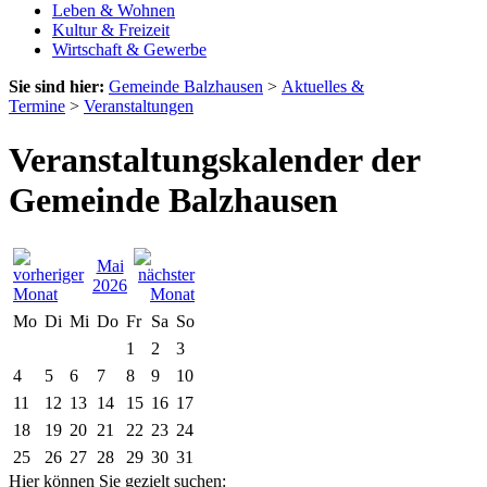
Leben & Wohnen
Kultur & Freizeit
Wirtschaft & Gewerbe
Sie sind hier:
Gemeinde Balzhausen
>
Aktuelles &
Termine
>
Veranstaltungen
Veranstaltungskalender der
Gemeinde Balzhausen
Mai
2026
Mo
Di
Mi
Do
Fr
Sa
So
1
2
3
4
5
6
7
8
9
10
11
12
13
14
15
16
17
18
19
20
21
22
23
24
25
26
27
28
29
30
31
Hier können Sie gezielt suchen: