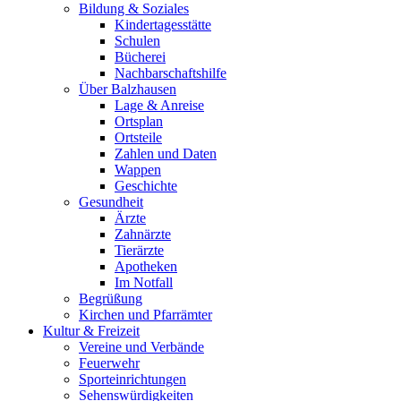
Bildung & Soziales
Kindertagesstätte
Schulen
Bücherei
Nachbarschaftshilfe
Über Balzhausen
Lage & Anreise
Ortsplan
Ortsteile
Zahlen und Daten
Wappen
Geschichte
Gesundheit
Ärzte
Zahnärzte
Tierärzte
Apotheken
Im Notfall
Begrüßung
Kirchen und Pfarrämter
Kultur & Freizeit
Vereine und Verbände
Feuerwehr
Sporteinrichtungen
Sehenswürdigkeiten