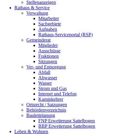
Stellenanzeigen
Rathaus & Service
Verwaltung
Mitarbeiter
Sachgebiete
Aufgaben
Rathaus-Serviceportal (RSP)
Gemeinderat
Mitglieder
Ausschüsse
Fraktionen
Sitzungen
Ver- und Entsorgung
Abfall
Abwasser
Wasser
Strom und Gas
Internet und Telefon
Kaminkehrer
Ortsrecht / Satzungen
Behördenverzeichnis
Bauleitplanung
FNP Erweiterung Sattelbogen
BBP Erweiterung Sattelbogen
Leben & Wohnen