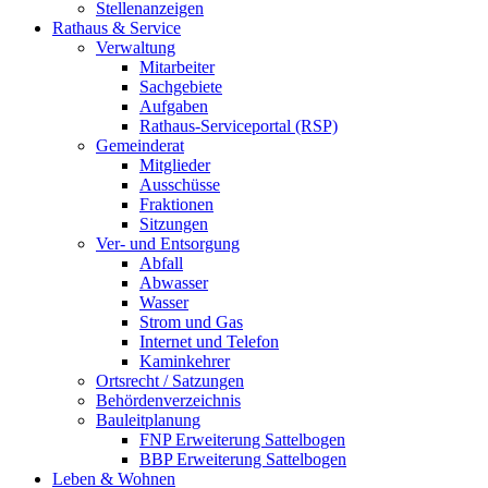
Stellenanzeigen
Rathaus & Service
Verwaltung
Mitarbeiter
Sachgebiete
Aufgaben
Rathaus-Serviceportal (RSP)
Gemeinderat
Mitglieder
Ausschüsse
Fraktionen
Sitzungen
Ver- und Entsorgung
Abfall
Abwasser
Wasser
Strom und Gas
Internet und Telefon
Kaminkehrer
Ortsrecht / Satzungen
Behördenverzeichnis
Bauleitplanung
FNP Erweiterung Sattelbogen
BBP Erweiterung Sattelbogen
Leben & Wohnen