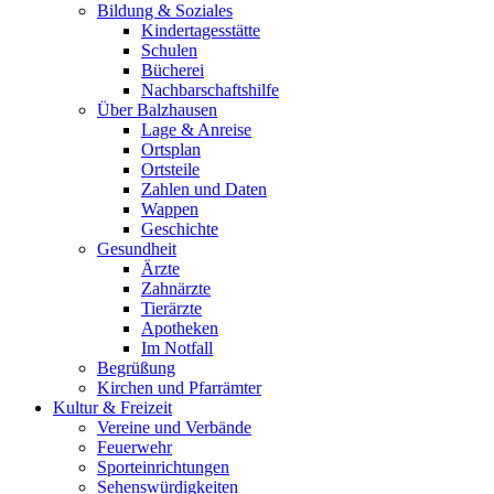
Bildung & Soziales
Kindertagesstätte
Schulen
Bücherei
Nachbarschaftshilfe
Über Balzhausen
Lage & Anreise
Ortsplan
Ortsteile
Zahlen und Daten
Wappen
Geschichte
Gesundheit
Ärzte
Zahnärzte
Tierärzte
Apotheken
Im Notfall
Begrüßung
Kirchen und Pfarrämter
Kultur & Freizeit
Vereine und Verbände
Feuerwehr
Sporteinrichtungen
Sehenswürdigkeiten