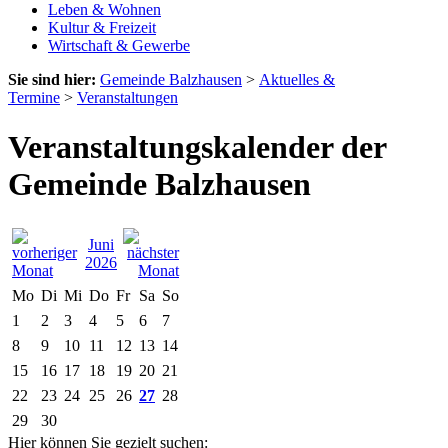
Leben & Wohnen
Kultur & Freizeit
Wirtschaft & Gewerbe
Sie sind hier:
Gemeinde Balzhausen
>
Aktuelles &
Termine
>
Veranstaltungen
Veranstaltungskalender der
Gemeinde Balzhausen
Juni
2026
Mo
Di
Mi
Do
Fr
Sa
So
1
2
3
4
5
6
7
8
9
10
11
12
13
14
15
16
17
18
19
20
21
22
23
24
25
26
27
28
29
30
Hier können Sie gezielt suchen: