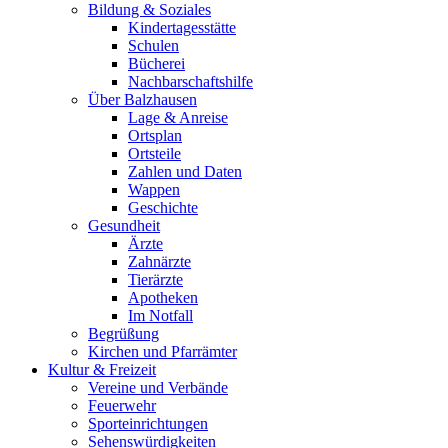
Bildung & Soziales
Kindertagesstätte
Schulen
Bücherei
Nachbarschaftshilfe
Über Balzhausen
Lage & Anreise
Ortsplan
Ortsteile
Zahlen und Daten
Wappen
Geschichte
Gesundheit
Ärzte
Zahnärzte
Tierärzte
Apotheken
Im Notfall
Begrüßung
Kirchen und Pfarrämter
Kultur & Freizeit
Vereine und Verbände
Feuerwehr
Sporteinrichtungen
Sehenswürdigkeiten