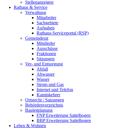
Stellenanzeigen
Rathaus & Service
Verwaltung
Mitarbeiter
Sachgebiete
Aufgaben
Rathaus-Serviceportal (RSP)
Gemeinderat
Mitglieder
Ausschüsse
Fraktionen
Sitzungen
Ver- und Entsorgung
Abfall
Abwasser
Wasser
Strom und Gas
Internet und Telefon
Kaminkehrer
Ortsrecht / Satzungen
Behördenverzeichnis
Bauleitplanung
FNP Erweiterung Sattelbogen
BBP Erweiterung Sattelbogen
Leben & Wohnen