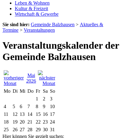
Leben & Wohnen
Kultur & Freizeit
Wirtschaft & Gewerbe
Sie sind hier:
Gemeinde Balzhausen
>
Aktuelles &
Termine
>
Veranstaltungen
Veranstaltungskalender der
Gemeinde Balzhausen
Mai
2026
Mo
Di
Mi
Do
Fr
Sa
So
1
2
3
4
5
6
7
8
9
10
11
12
13
14
15
16
17
18
19
20
21
22
23
24
25
26
27
28
29
30
31
Hier können Sie gezielt suchen: