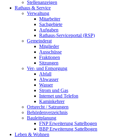
Stellenanzeigen
Rathaus & Service
Verwaltung
Mitarbeiter
Sachgebiete
Aufgaben
Rathaus-Serviceportal (RSP)
Gemeinderat
Mitglieder
Ausschüsse
Fraktionen
Sitzungen
Ver- und Entsorgung
Abfall
Abwasser
Wasser
Strom und Gas
Internet und Telefon
Kaminkehrer
Ortsrecht / Satzungen
Behördenverzeichnis
Bauleitplanung
FNP Erweiterung Sattelbogen
BBP Erweiterung Sattelbogen
Leben & Wohnen