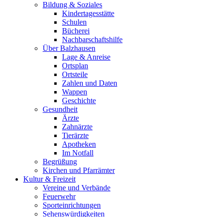
Bildung & Soziales
Kindertagesstätte
Schulen
Bücherei
Nachbarschaftshilfe
Über Balzhausen
Lage & Anreise
Ortsplan
Ortsteile
Zahlen und Daten
Wappen
Geschichte
Gesundheit
Ärzte
Zahnärzte
Tierärzte
Apotheken
Im Notfall
Begrüßung
Kirchen und Pfarrämter
Kultur & Freizeit
Vereine und Verbände
Feuerwehr
Sporteinrichtungen
Sehenswürdigkeiten