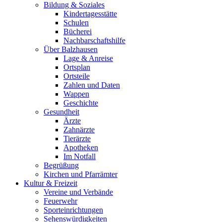
Bildung & Soziales
Kindertagesstätte
Schulen
Bücherei
Nachbarschaftshilfe
Über Balzhausen
Lage & Anreise
Ortsplan
Ortsteile
Zahlen und Daten
Wappen
Geschichte
Gesundheit
Ärzte
Zahnärzte
Tierärzte
Apotheken
Im Notfall
Begrüßung
Kirchen und Pfarrämter
Kultur & Freizeit
Vereine und Verbände
Feuerwehr
Sporteinrichtungen
Sehenswürdigkeiten