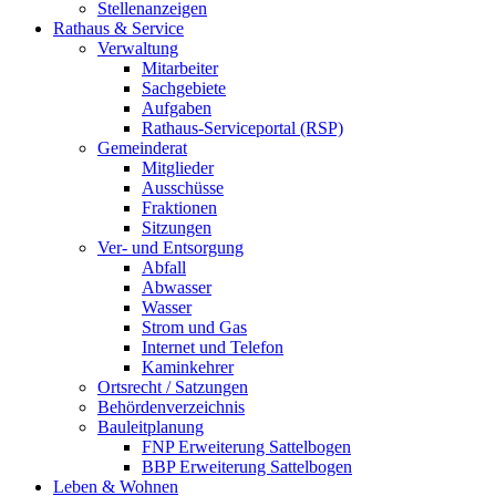
Stellenanzeigen
Rathaus & Service
Verwaltung
Mitarbeiter
Sachgebiete
Aufgaben
Rathaus-Serviceportal (RSP)
Gemeinderat
Mitglieder
Ausschüsse
Fraktionen
Sitzungen
Ver- und Entsorgung
Abfall
Abwasser
Wasser
Strom und Gas
Internet und Telefon
Kaminkehrer
Ortsrecht / Satzungen
Behördenverzeichnis
Bauleitplanung
FNP Erweiterung Sattelbogen
BBP Erweiterung Sattelbogen
Leben & Wohnen