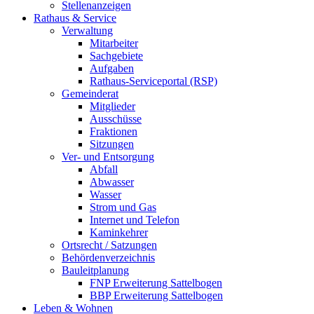
Stellenanzeigen
Rathaus & Service
Verwaltung
Mitarbeiter
Sachgebiete
Aufgaben
Rathaus-Serviceportal (RSP)
Gemeinderat
Mitglieder
Ausschüsse
Fraktionen
Sitzungen
Ver- und Entsorgung
Abfall
Abwasser
Wasser
Strom und Gas
Internet und Telefon
Kaminkehrer
Ortsrecht / Satzungen
Behördenverzeichnis
Bauleitplanung
FNP Erweiterung Sattelbogen
BBP Erweiterung Sattelbogen
Leben & Wohnen