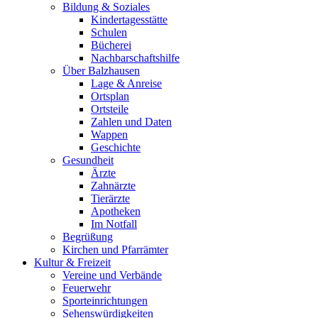
Bildung & Soziales
Kindertagesstätte
Schulen
Bücherei
Nachbarschaftshilfe
Über Balzhausen
Lage & Anreise
Ortsplan
Ortsteile
Zahlen und Daten
Wappen
Geschichte
Gesundheit
Ärzte
Zahnärzte
Tierärzte
Apotheken
Im Notfall
Begrüßung
Kirchen und Pfarrämter
Kultur & Freizeit
Vereine und Verbände
Feuerwehr
Sporteinrichtungen
Sehenswürdigkeiten