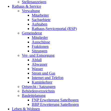
Stellenanzeigen
Rathaus & Service
Verwaltung
Mitarbeiter
Sachgebiete
Aufgaben
Rathaus-Serviceportal (RSP)
Gemeinderat
Mitglieder
Ausschüsse
Fraktionen
Sitzungen
Ver- und Entsorgung
Abfall
Abwasser
Wasser
Strom und Gas
Internet und Telefon
Kaminkehrer
Ortsrecht / Satzungen
Behördenverzeichnis
Bauleitplanung
FNP Erweiterung Sattelbogen
BBP Erweiterung Sattelbogen
Leben & Wohnen