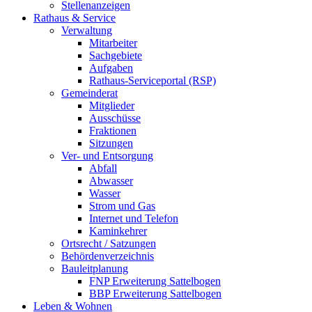
Stellenanzeigen
Rathaus & Service
Verwaltung
Mitarbeiter
Sachgebiete
Aufgaben
Rathaus-Serviceportal (RSP)
Gemeinderat
Mitglieder
Ausschüsse
Fraktionen
Sitzungen
Ver- und Entsorgung
Abfall
Abwasser
Wasser
Strom und Gas
Internet und Telefon
Kaminkehrer
Ortsrecht / Satzungen
Behördenverzeichnis
Bauleitplanung
FNP Erweiterung Sattelbogen
BBP Erweiterung Sattelbogen
Leben & Wohnen