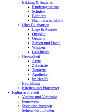
Bildung & Soziales
Kindertagesstätte
Schulen
Bücherei
Nachbarschaftshilfe
Über Balzhausen
Lage & Anreise
Ortsplan
Ortsteile
Zahlen und Daten
Wappen
Geschichte
Gesundheit
Ärzte
Zahnärzte
Tierärzte
Apotheken
Im Notfall
Begrüßung
Kirchen und Pfarrämter
Kultur & Freizeit
Vereine und Verbände
Feuerwehr
Sporteinrichtungen
Sehenswürdigkeiten